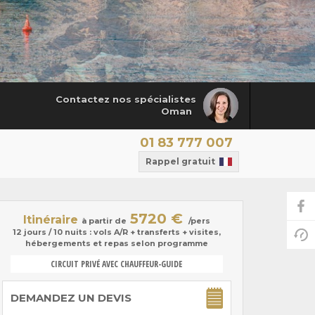
Contactez nos spécialistes
Oman
01 83 777 007
Rappel gratuit
5720 €
Itinéraire
à partir de
/pers
12 jours / 10 nuits : vols A/R + transferts + visites,
hébergements et repas selon programme
CIRCUIT PRIVÉ AVEC CHAUFFEUR-GUIDE
DEMANDEZ UN DEVIS