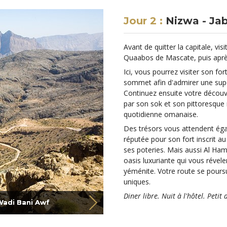
Jour 2 :
Nizwa - Ja
Avant de quitter la capitale, v
Quaabos de Mascate, puis après 
Ici, vous pourrez visiter son for
sommet afin d'admirer une superb
Continuez ensuite votre découve
par son sok et son pittoresque
quotidienne omanaise.
Des trésors vous attendent égal
réputée pour son fort inscrit 
ses poteries. Mais aussi Al Ham
oasis luxuriante qui vous révele
yéménite. Votre route se poursu
uniques.
Diner libre. Nuit à l'hôtel. Petit
Wadi Bani Awf