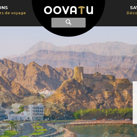
ONS
SA
irs de voyage
Déco
Afficher
Recherche
la
recherche