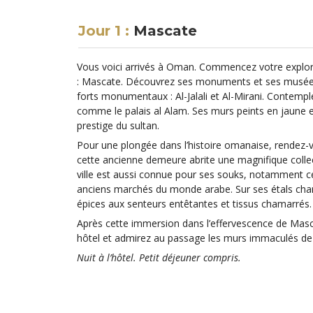
Jour 1 :
Mascate
Vous voici arrivés à Oman. Commencez votre explorat
: Mascate. Découvrez ses monuments et ses musées
forts monumentaux : Al-Jalali et Al-Mirani. Contemplez
comme le palais al Alam. Ses murs peints en jaune et
prestige du sultan.
Pour une plongée dans l’histoire omanaise, rendez-v
cette ancienne demeure abrite une magnifique collect
ville est aussi connue pour ses souks, notamment ce
anciens marchés du monde arabe. Sur ses étals charg
épices aux senteurs entêtantes et tissus chamarrés.
Après cette immersion dans l’effervescence de Masc
hôtel et admirez au passage les murs immaculés de l
Nuit à l’hôtel. Petit déjeuner compris.