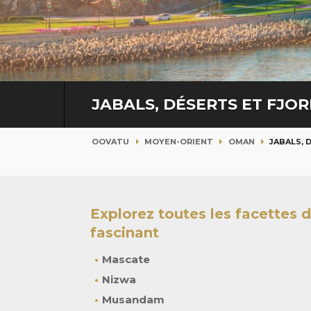
JABALS, DÉSERTS ET FJO
OOVATU
MOYEN-ORIENT
OMAN
JABALS, 
Explorez toutes les facettes
fascinant
Mascate
Nizwa
Musandam