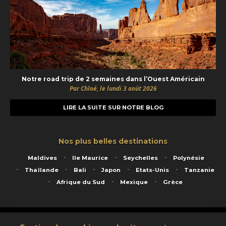
Notre road trip de 2 semaines dans l’Ouest Américain
Par Chloé, le lundi 3 août 2026
LIRE LA SUITE SUR NOTRE BLOG
Nos plus belles destinations
Maldives
Ile Maurice
Seychelles
Polynésie
Thaïlande
Bali
Japon
Etats-Unis
Tanzanie
Afrique du Sud
Mexique
Grèce
Service animé par Nautil Voyages - 22 rue Georges Picquart 75017 Paris - S.A.S