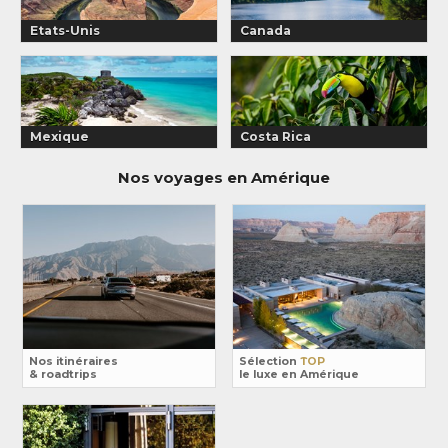
Etats-Unis
Canada
Mexique
Costa Rica
Nos voyages en Amérique
Nos itinéraires
Sélection
TOP
& roadtrips
le luxe en Amérique