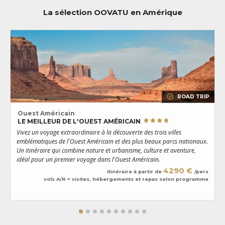
La sélection OOVATU en Amérique
ROAD TRIP
Ouest Américain
LE MEILLEUR DE L'OUEST AMÉRICAIN
Vivez un voyage extraordinaire à la découverte des trois villes
T
emblématiques de l'Ouest Américain et des plus beaux parcs nationaux.
D
Un itinéraire qui combine nature et urbanisme, culture et aventure,
s
idéal pour un premier voyage dans l'Ouest Américain.
d
4290 €
Itinéraire à partir de
/pers
vols A/R + visites, hébergements et repas selon programme