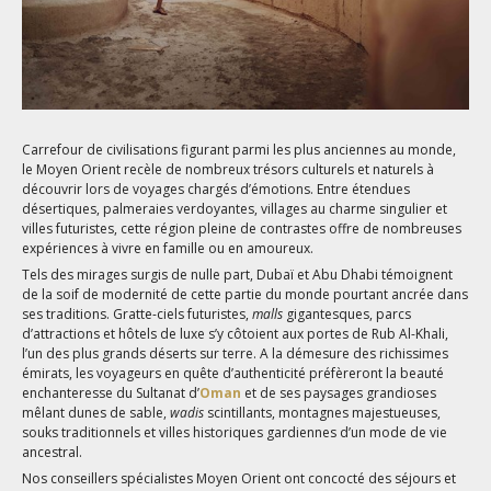
Carrefour de civilisations figurant parmi les plus anciennes au monde,
le Moyen Orient recèle de nombreux trésors culturels et naturels à
découvrir lors de voyages chargés d’émotions. Entre étendues
désertiques, palmeraies verdoyantes, villages au charme singulier et
villes futuristes, cette région pleine de contrastes offre de nombreuses
expériences à vivre en famille ou en amoureux.
Tels des mirages surgis de nulle part, Dubaï et Abu Dhabi témoignent
de la soif de modernité de cette partie du monde pourtant ancrée dans
ses traditions. Gratte-ciels futuristes,
malls
gigantesques, parcs
d’attractions et hôtels de luxe s’y côtoient aux portes de Rub Al-Khali,
l’un des plus grands déserts sur terre. A la démesure des richissimes
émirats, les voyageurs en quête d’authenticité préfèreront la beauté
enchanteresse du Sultanat d’
Oman
et de ses paysages grandioses
mêlant dunes de sable,
wadis
scintillants, montagnes majestueuses,
souks traditionnels et villes historiques gardiennes d’un mode de vie
ancestral.
Nos conseillers spécialistes Moyen Orient ont concocté des séjours et