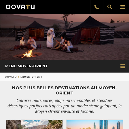
Afficher
Aff
Rappel
gratuit
la
le
recherch
me
pri
MENU MOYEN-ORIENT
OOVATU
MOYEN-ORIENT
NOS PLUS BELLES DESTINATIONS AU MOYEN-
ORIENT
Cultures millénaires, plage interminables et étendues
désertiques parfois rattrapées par un modernisme galopant, le
Moyen Orient envoûte et fascine.