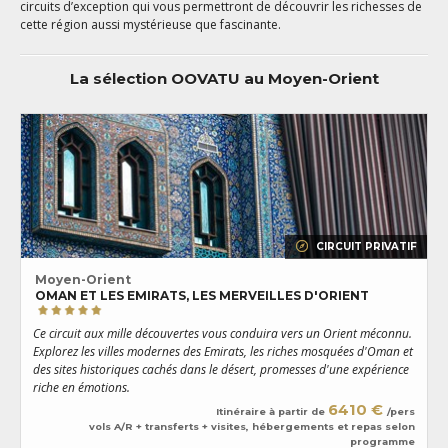
circuits d’exception qui vous permettront de découvrir les richesses de
cette région aussi mystérieuse que fascinante.
La sélection OOVATU au Moyen-Orient
CIRCUIT PRIVATIF
Moyen-Orient
OMAN ET LES EMIRATS, LES MERVEILLES D'ORIENT
U
Ce circuit aux mille découvertes vous conduira vers un Orient méconnu.
t
Explorez les villes modernes des Emirats, les riches mosquées d'Oman et
L
des sites historiques cachés dans le désert, promesses d'une expérience
t
riche en émotions.
6410 €
Itinéraire à partir de
/pers
vols A/R + transferts + visites, hébergements et repas selon
programme