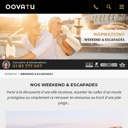
Afficher
Aff
Rappel
gratuit
la
le
recherch
me
pri
INSPIRATIONS
WEEKEND & ESCAPADES
Conseils & Réservation
01 83 777 007
OOVATU
WEEKEND & ESCAPADES
NOS WEEKEND & ESCAPADES
Partir à la découverte d'une ville inconnue, arpenter les salles d'un musée
prestigieux ou simplement se retrouver en amoureux au bord d'une jolie
plage...