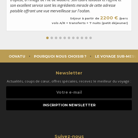
a
son excellent service sont les ingrédients miracle de cette adresse
paisible offrant une vue merveilleuse sur l'océan.
2200 €
Séjour à partir de
/pers
vols A/R + transferts + 7 nuits (petit déjeuner)
OOVATU
POURQUOI NOUS CHOISIR ?
LE VOYAGE SUR-MESU
Newsletter
Actualités, coups de cœur, offres spéciales, recevez le meilleur du voyage :
Votre
e-
mail
Suivez-nous