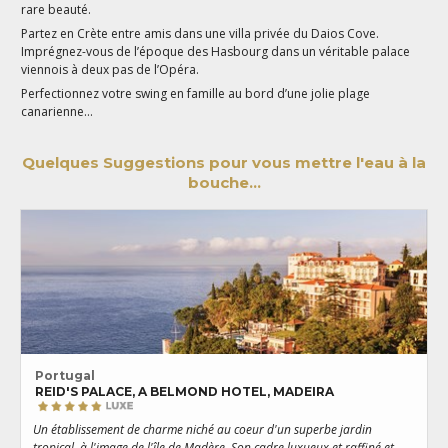
rare beauté.
Partez en Crète entre amis dans une villa privée du Daios Cove.
Imprégnez-vous de l’époque des Hasbourg dans un véritable palace
viennois à deux pas de l’Opéra.
Perfectionnez votre swing en famille au bord d’une jolie plage
canarienne…
Quelques Suggestions pour vous mettre l'eau à la
bouche...
Portugal
REID'S PALACE, A BELMOND HOTEL, MADEIRA
C
Un établissement de charme niché au coeur d'un superbe jardin
D
tropical, à l'image de l'île de Madère. Son cadre luxueux et raffiné et