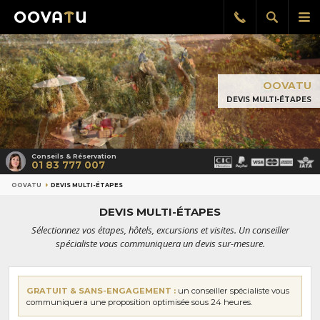
Afficher
Aff
Rappel
gratuit
la
le
recherch
me
pri
OOVATU
DEVIS MULTI-ÉTAPES
Conseils & Réservation
01 83 777 007
OOVATU
DEVIS MULTI-ÉTAPES
DEVIS MULTI-ÉTAPES
Sélectionnez vos étapes, hôtels, excursions et visites. Un conseiller
spécialiste vous communiquera un devis sur-mesure.
GRATUIT & SANS-ENGAGEMENT :
un conseiller spécialiste vous
communiquera une proposition optimisée sous 24 heures.