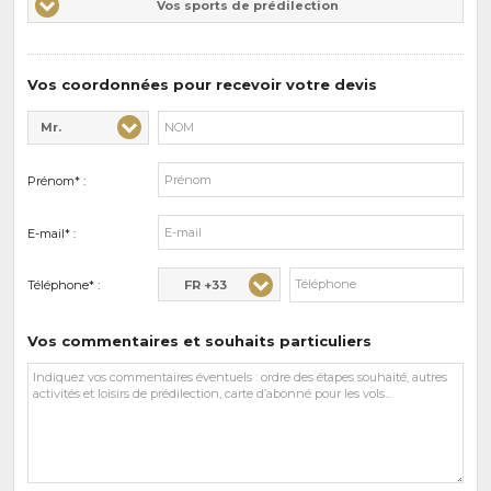
Vos sports de prédilection
d'intérêts
sports
de
prédilections
Vos coordonnées pour recevoir votre devis
Mr.
Civilité* :
Nom* :
Prénom* :
E-mail* :
FR +33
Téléphone* :
Vos commentaires et souhaits particuliers
Vos
commentaires
et
souhaits
particuliers