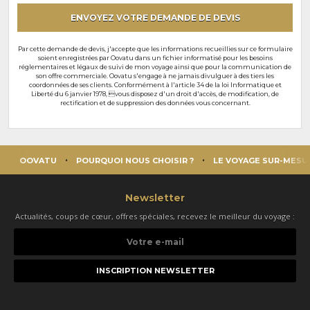
ENVOYEZ VOTRE DEMANDE DE DEVIS
Par cette demande de devis, j'accepte que les informations recueillies sur ce formulaire
soient enregistrées par Oovatu dans un fichier informatisé pour les besoins
réglementaires et légaux de suivi de mon voyage ainsi que pour la communication de
son offre commerciale. Oovatu s'engage à ne jamais divulguer à des tiers les
coordonnées de ses clients. Conformément à l'article 34 de la loi Informatique et
Liberté du 6 janvier 1978, vous disposez d'un droit d'accès, de modification, de
rectification et de suppression des données vous concernant.
OOVATU
POURQUOI NOUS CHOISIR ?
LE VOYAGE SUR-MESU
Newsletter
Actualités, coups de cœur, offres spéciales, recevez le meilleur du voyage :
Votre
e-
mail