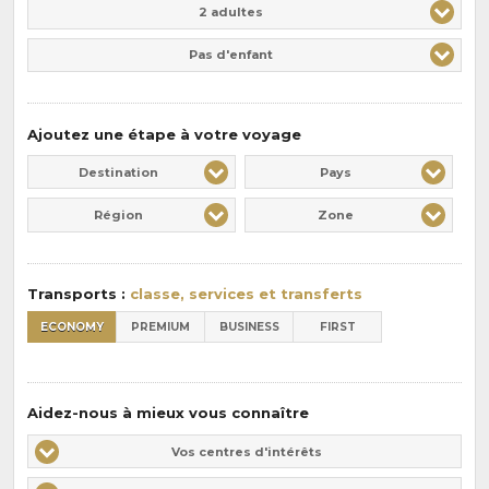
Adulte(s)
Enfant(s)
2 adultes
Pas d'enfant
Ajoutez une étape à votre voyage
Destination
Pays
Région
Zone
Transports :
classe, services et transferts
ECONOMY
PREMIUM
BUSINESS
FIRST
Aidez-nous à mieux vous connaître
Vos
Vos centres d'intérêts
centres
Vos