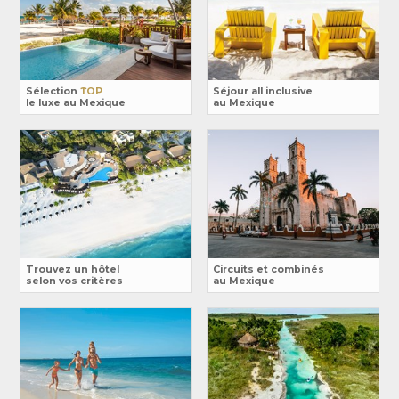
Sélection
TOP
Séjour all inclusive
le luxe au Mexique
au Mexique
Trouvez un hôtel
Circuits et combinés
selon vos critères
au Mexique