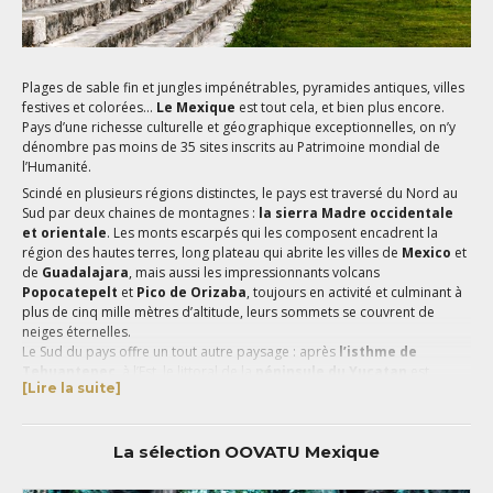
Plages de sable fin et jungles impénétrables, pyramides antiques, villes
festives et colorées…
Le Mexique
est tout cela, et bien plus encore.
Pays d’une richesse culturelle et géographique exceptionnelles, on n’y
dénombre pas moins de 35 sites inscrits au Patrimoine mondial de
l’Humanité.
Scindé en plusieurs régions distinctes, le pays est traversé du Nord au
Sud par deux chaines de montagnes :
la sierra Madre occidentale
et orientale
. Les monts escarpés qui les composent encadrent la
région des hautes terres, long plateau qui abrite les villes de
Mexico
et
de
Guadalajara
, mais aussi les impressionnants volcans
Popocatepelt
et
Pico de Orizaba
, toujours en activité et culminant à
plus de cinq mille mètres d’altitude, leurs sommets se couvrent de
neiges éternelles.
Le Sud du pays offre un tout autre paysage : après
l’isthme de
Tehuantepec
, à l’Est, le littoral de la
péninsule du Yucatan
est
[Lire la suite]
bordé par la
mer des Caraïbes
. C’est sur cette côte que l’on trouve les
étendues de sable blanc et d’eau turquoise qui composent les plages
emblématiques de la
Riviera Maya
. Celles-ci sont entrecoupées par
La sélection OOVATU Mexique
des rochers coralliens et bordées par la mangrove. Ce décor de rêve
est aussi l’abri d’une faune d’exception : des excursions en mer
permettent d’aller observer de très près les requins-baleines et, de leur