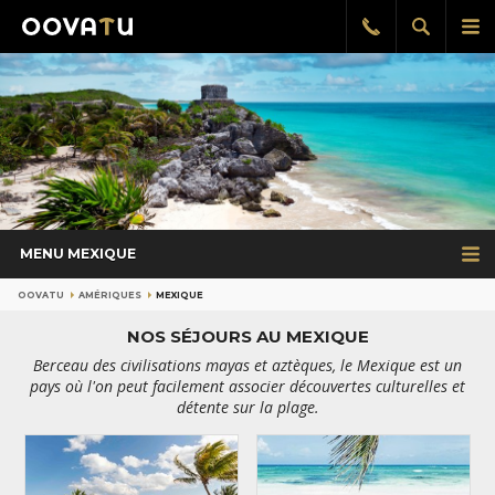
Afficher
Aff
Rappel
gratuit
la
le
recherch
me
pri
MENU MEXIQUE
OOVATU
AMÉRIQUES
MEXIQUE
NOS SÉJOURS AU MEXIQUE
Berceau des civilisations mayas et aztèques, le Mexique est un
pays où l'on peut facilement associer découvertes culturelles et
détente sur la plage.