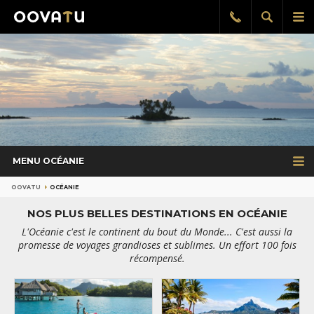
Afficher
Aff
Rappel
gratuit
la
le
recherch
me
pri
MENU OCÉANIE
OOVATU
OCÉANIE
NOS PLUS BELLES DESTINATIONS EN OCÉANIE
L'Océanie c'est le continent du bout du Monde... C'est aussi la
promesse de voyages grandioses et sublimes. Un effort 100 fois
récompensé.