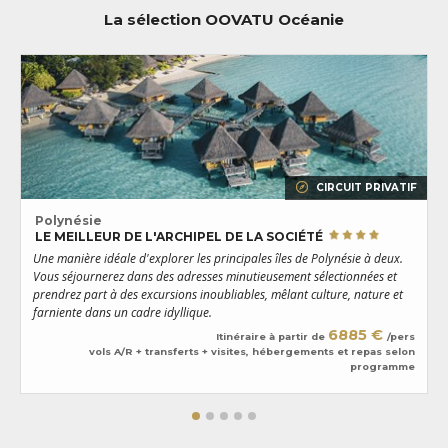
La sélection OOVATU Océanie
CIRCUIT PRIVATIF
Polynésie
LE MEILLEUR DE L'ARCHIPEL DE LA SOCIÉTÉ
Une manière idéale d'explorer les principales îles de Polynésie à deux.
U
Vous séjournerez dans des adresses minutieusement sélectionnées et
B
prendrez part à des excursions inoubliables, mêlant culture, nature et
e
farniente dans un cadre idyllique.
m
6885 €
Itinéraire à partir de
/pers
vols A/R + transferts + visites, hébergements et repas selon
programme