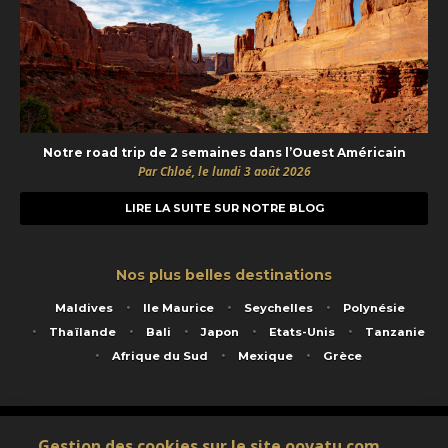
Notre road trip de 2 semaines dans l’Ouest Américain
Par Chloé, le lundi 3 août 2026
LIRE LA SUITE SUR NOTRE BLOG
Nos plus belles destinations
Maldives
Ile Maurice
Seychelles
Polynésie
Thaïlande
Bali
Japon
Etats-Unis
Tanzanie
Afrique du Sud
Mexique
Grèce
Service animé par Nautil Voyages - 22 rue Georges Picquart 75017 Paris - S.A.S
Gestion des cookies sur le site oovatu.com