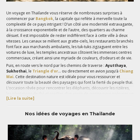
Un voyage en Thaïlande vous réserve de nombreuses surprises à
commencer par
Bangkok
, la capitale qui reflète à merveille toute la
complexité de ce pays intrigant ! D’un côté une modernité extravagante,
à la croissance exponentielle et de l’autre, des quartiers au charme
désuet. Il est impossible de rester indifférent face à cette ville à deux
vitesses. Les canaux se mêlent aux gratte-ciels, les restaurants branchés
font face aux marchands ambulants, les tuk-tuks zigzaguent entre les
voitures de luxe, les temples ancestraux côtoient les immenses centres
commerciaux, créant ainsi une myriade de couleurs, d’odeurs et de vie.
Puis, en route vers le nord par les chemins de traverse :
Ayutthaya
,
Sukhothai
, le
Triangle d’or
… ou directement en avion jusqu’à
Chiang
Mai
. Cette destination nature est idéale pour vous ressourcer et
découvrir toute la beauté des paysages qui font la fierté du peuple thaï.
L’occasion rêvée pour rencontrer les éléphants, découvrir les rizières,
les plantations de thé et profiter d’un cours de cuisine pour préparer un
[Lire la suite]
succulent Pad Thai. Ces deux étapes au cœur du Royaume de Siam sont
incontournables pour comprendre la culture et les traditions
thaïlandaises.
Nos idées de voyages en Thaïlande
Pour terminer votre
séjour en Thaïlande
, reposez-vous sur l’une des
magnifiques plages qui ourlent le littoral. Pas si simple de faire son
choix, parmi ces noms magiques qui virevoltent au sein de votre
imaginaire :
Koh Phi Phi
,
Koh Lanta
, Koh Phangan,
Koh Samui
,