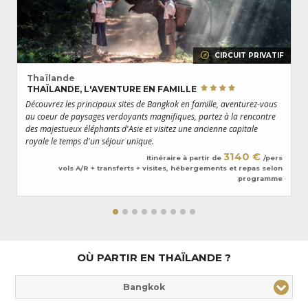
Phuket
,
Krabi
… des noms mythiques et parfois insolites, connus
uniquement des initiés :
Koh Tao
,
Koh Kood
ou encore
Koh Yao
et Koh
Jum… Laissez-vous guider par l’expertise de nos spécialistes pour
choisir la destination balnéaire qui répondra le mieux à vos attentes et
ainsi vivre le
voyage en Thaïlande
de vos rêves.
CIRCUIT PRIVATIF
Thaïlande
T
THAÏLANDE, L'AVENTURE EN FAMILLE
B
Découvrez les principaux sites de Bangkok en famille, aventurez-vous
Un
au coeur de paysages verdoyants magnifiques, partez à la rencontre
Ba
des majestueux éléphants d'Asie et visitez une ancienne capitale
L'
royale le temps d'un séjour unique.
pa
3140 €
Itinéraire à partir de
/pers
vols A/R + transferts + visites, hébergements et repas selon
programme
OÙ PARTIR EN THAÏLANDE ?
Bangkok