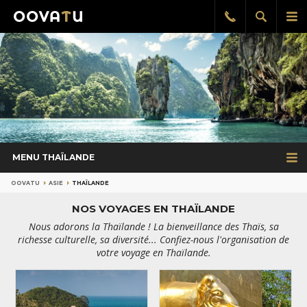
Afficher
Aff
Rappel
gratuit
la
le
recherch
me
pri
MENU THAÏLANDE
OOVATU
ASIE
THAÏLANDE
NOS VOYAGES EN THAÏLANDE
Nous adorons la Thaïlande ! La bienveillance des Thaïs, sa
richesse culturelle, sa diversité... Confiez-nous l'organisation de
votre voyage en Thaïlande.