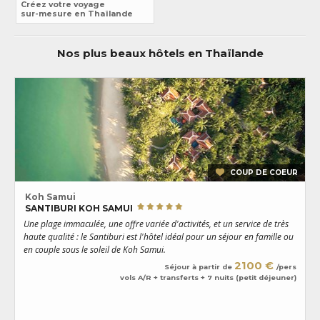
Créez votre voyage
sur-mesure en Thaïlande
Nos plus beaux hôtels en Thaïlande
COUP DE COEUR
Koh Samui
SANTIBURI KOH SAMUI
Une plage immaculée, une offre variée d'activités, et un service de très
U
haute qualité : le Santiburi est l'hôtel idéal pour un séjour en famille ou
r
en couple sous le soleil de Koh Samui.
v
v
2100 €
Séjour à partir de
/pers
U
vols A/R + transferts + 7 nuits (petit déjeuner)