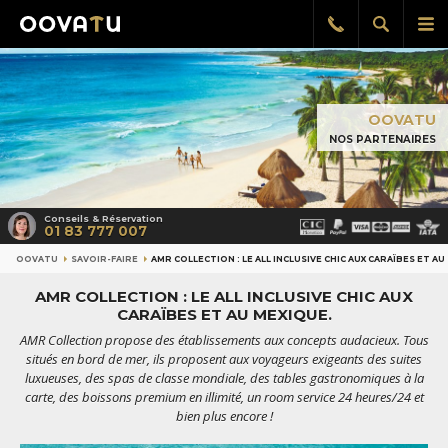
Afficher
Aff
Rappel
gratuit
la
le
recherch
me
pri
OOVATU
NOS PARTENAIRES
Conseils & Réservation
01 83 777 007
OOVATU
SAVOIR-FAIRE
AMR COLLECTION : LE ALL INCLUSIVE CHIC AUX CARAÏBES ET A
AMR COLLECTION : LE ALL INCLUSIVE CHIC AUX
CARAÏBES ET AU MEXIQUE.
AMR Collection propose des établissements aux concepts audacieux. Tous
situés en bord de mer, ils proposent aux voyageurs exigeants des suites
luxueuses, des spas de classe mondiale, des tables gastronomiques à la
carte, des boissons premium en illimité, un room service 24 heures/24 et
bien plus encore !