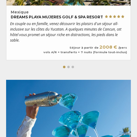
Mexique
DREAMS PLAYA MUJERES GOLF & SPA RESORT
En couple ou en famille, venez découvrir les plaisirs d'un séjour all-
U
inclusive sur les côtes du Yucatan. A quelques minutes de Cancun, cet
P
hôtel vous promet un séjour riche en distractions, les pieds dans le
e
sable.
2008 €
Séjour à partir de
/pers
vols A/R + transferts + 7 nuits (formule tout-inclus)