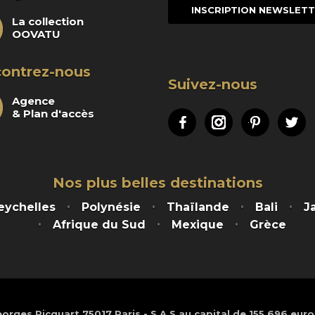
mail
La collection
OOVATU
ontrez-nous
Suivez-nous
Agence
& Plan d'accès
Facebook
Instagram
Pinteres
Tw
Nos plus belles destinations
eychelles
Polynésie
Thaïlande
Bali
J
Afrique du Sud
Mexique
Grèce
orges Picquart 75017 Paris - S.A.S au capital de 155 696 eur