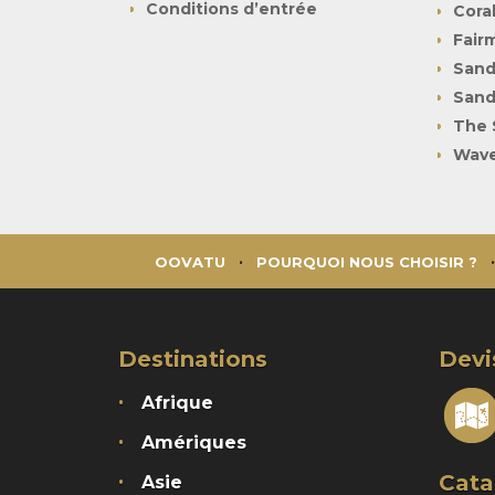
Conditions d’entrée
Cora
Fair
Sand
Sand
The 
Wave
OOVATU
POURQUOI NOUS CHOISIR ?
Destinations
Devi
Afrique
Amériques
Cata
Asie