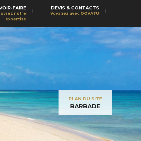
VOIR-FAIRE
DEVIS & CONTACTS
uvrez notre
Voyagez avec OOVATU
expertise
PLAN DU SITE
BARBADE