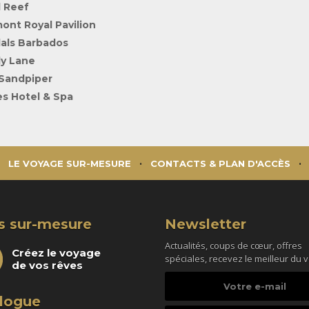
l Reef
mont Royal Pavilion
als Barbados
y Lane
Sandpiper
s Hotel & Spa
LE VOYAGE SUR-MESURE
CONTACTS & PLAN D'ACCÈS
s sur-mesure
Newsletter
Actualités, coups de cœur, offres
Créez le voyage
spéciales, recevez le meilleur du 
de vos rêves
Votre
e-
logue