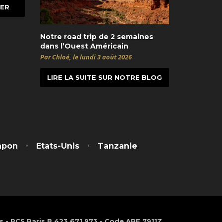
Notre road trip de 2 semaines
dans l’Ouest Américain
Par Chloé, le lundi 3 août 2026
LIRE LA SUITE SUR NOTRE BLOG
t
itter
apon
Etats-Unis
Tanzanie
os - RCS Paris B 423 671 973 - Code APE 7911Z