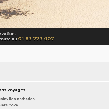
rvation,
01 83 777 007
écoute au
nos voyages
ainvillea Barbados
lers Cove