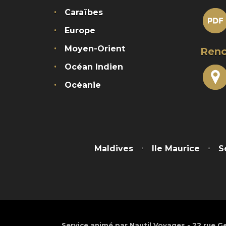
Caraïbes
Europe
Moyen-Orient
Renc
Océan Indien
Océanie
Maldives
Ile Maurice
S
Service animé par Nautil Voyages - 22 rue Ge