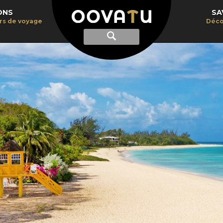
ONS
SA
irs de voyage
Déco
Afficher
Recherche
la
recherche