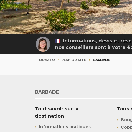
Informations, devis et rése
nos conseillers sont à votre 
OOVATU
PLAN DU SITE
BARBADE
BARBADE
Tout savoir sur la
Tous 
destination
Boug
Informations pratiques
Cobb