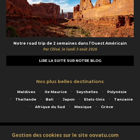
Notre road trip de 2 semaines dans l’Ouest Américain
Par Chloé, le lundi 3 août 2026
LIRE LA SUITE SUR NOTRE BLOG
Nos plus belles destinations
Maldives
Ile Maurice
Seychelles
Polynésie
Thaïlande
Bali
Japon
Etats-Unis
Tanzanie
Afrique du Sud
Mexique
Grèce
Service animé par Nautil Voyages - 22 rue Georges Picquart 75017 Paris - S.A.S
Gestion des cookies sur le site oovatu.com
au capital de 155 696 euros - RCS Paris B 423 671 973 - Code APE 7911Z