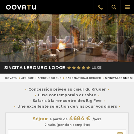
Afficher
Aff
Rappel
gratuit
la
le
recherch
me
pri
SINGITA LEBOMBO LODGE
OOVATU
AFRIQUE
AFRIQUE DU SUD
PARC NATIONAL KRUGER
SINGITA LEBOMBO 
Concession privée au cœur du Kruger
Luxe contemporain et sobre
Safaris à la rencontre des Big Five
Une excellente sélection de vins pour vos dîners
4684 €
Séjour
à partir de
/pers
2 nuits (pension complète)