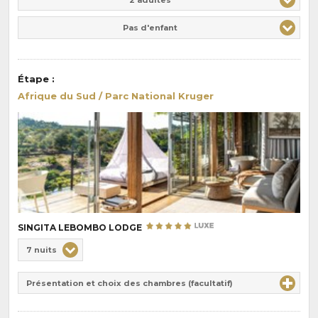
Pas d'enfant
Étape
:
Afrique du Sud / Parc National Kruger
SINGITA LEBOMBO LODGE
Choix
7 nuits
de
Durée
la
Présentation et choix des chambres (facultatif)
:
pension
: