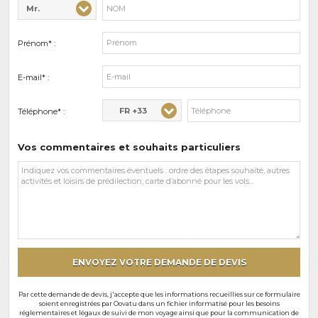
Mr.
Civilité* :
Nom* :
Prénom* :
E-mail* :
FR +33
Téléphone* :
Vos commentaires et souhaits particuliers
Vos
commentaires
et
souhaits
particuliers
ENVOYEZ VOTRE DEMANDE DE DEVIS
Par cette demande de devis, j'accepte que les informations recueillies sur ce formulaire
soient enregistrées par Oovatu dans un fichier informatisé pour les besoins
réglementaires et légaux de suivi de mon voyage ainsi que pour la communication de