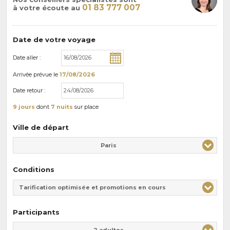
01 83 777 007
à votre écoute au
Date de votre voyage
Date aller :
Arrivée
prévue le
17/08/2026
Date retour :
9 jours
dont
7 nuits
sur place
Ville de départ
Paris
Conditions
Tarification optimisée et promotions en cours
Participants
Adulte(s)
Enfant(s)
2 adultes