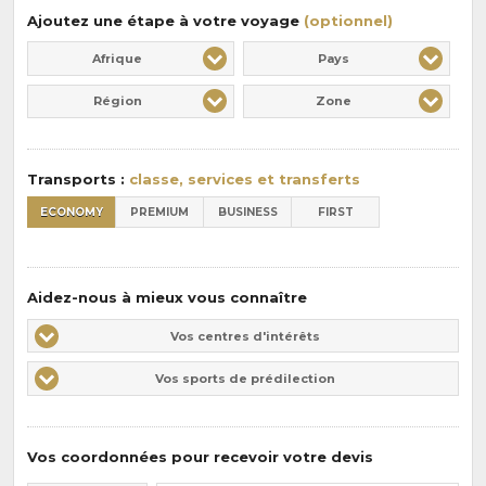
Ajoutez une étape à votre voyage
(optionnel)
Afrique
Pays
Région
Zone
Transports :
classe, services et transferts
ECONOMY
PREMIUM
BUSINESS
FIRST
Aidez-nous à mieux vous connaître
Vos
Vos centres d'intérêts
centres
Vos
Vos sports de prédilection
d'intérêts
sports
de
prédilections
Vos coordonnées pour recevoir votre devis