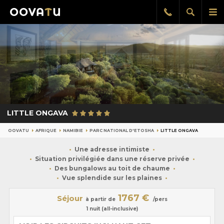
Afficher
Aff
Rappel
gratuit
la
le
recherch
me
pri
LITTLE ONGAVA
OOVATU
AFRIQUE
NAMIBIE
PARC NATIONAL D'ETOSHA
LITTLE ONGAVA
Une adresse intimiste
Situation privilégiée dans une réserve privée
Des bungalows au toit de chaume
Vue splendide sur les plaines
1767 €
Séjour
à partir de
/pers
1 nuit (all-inclusive)