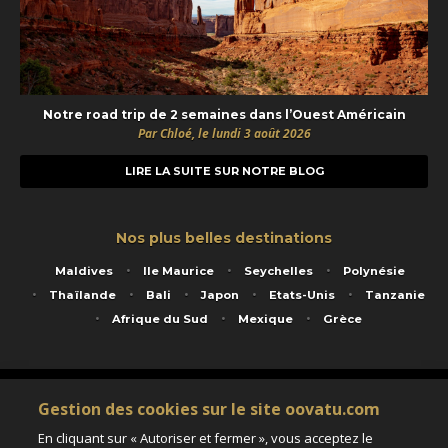
Notre road trip de 2 semaines dans l’Ouest Américain
Par Chloé, le lundi 3 août 2026
LIRE LA SUITE SUR NOTRE BLOG
Nos plus belles destinations
Maldives
Ile Maurice
Seychelles
Polynésie
Thaïlande
Bali
Japon
Etats-Unis
Tanzanie
Afrique du Sud
Mexique
Grèce
Service animé par Nautil Voyages - 22 rue Georges Picquart 75017 Paris - S.A.S
Gestion des cookies sur le site oovatu.com
au capital de 155 696 euros - RCS Paris B 423 671 973 - Code APE 7911Z
Matricule Atout France IM075100020 - Garantie financière Groupama - Agrément IATA
En cliquant sur « Autoriser et fermer », vous acceptez le
n°20-2 4177 1