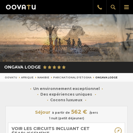
Afficher
Aff
Rappel
gratuit
la
le
recherch
me
pri
ONGAVA LODGE
OOVATU
AFRIQUE
NAMIBIE
PARC NATIONAL D'ETOSHA
ONGAVA LODGE
Un environnement exceptionnel
Des expériences uniques
Cocons luxueux
562 €
Séjour
à partir de
/pers
1 nuit (petit déjeuner)
VOIR LES CIRCUITS INCLUANT CET