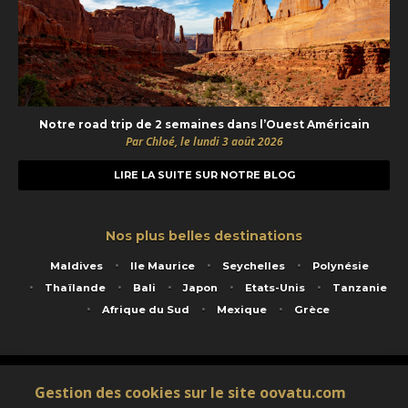
Notre road trip de 2 semaines dans l’Ouest Américain
Par Chloé, le lundi 3 août 2026
LIRE LA SUITE SUR NOTRE BLOG
Nos plus belles destinations
Maldives
Ile Maurice
Seychelles
Polynésie
Thaïlande
Bali
Japon
Etats-Unis
Tanzanie
Afrique du Sud
Mexique
Grèce
Service animé par Nautil Voyages - 22 rue Georges Picquart 75017 Paris - S.A.S
Gestion des cookies sur le site oovatu.com
au capital de 155 696 euros - RCS Paris B 423 671 973 - Code APE 7911Z