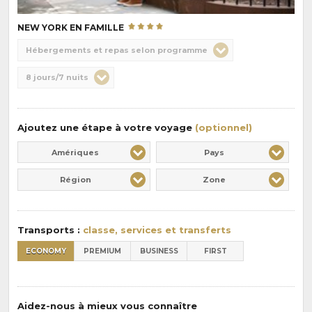
NEW YORK EN FAMILLE
Choix
Hébergements et repas selon programme
de
Durée
8 jours/7 nuits
la
:
pension
:
Ajoutez une étape à votre voyage
(optionnel)
Amériques
Pays
Région
Zone
Transports :
classe, services et transferts
ECONOMY
PREMIUM
BUSINESS
FIRST
Aidez-nous à mieux vous connaître