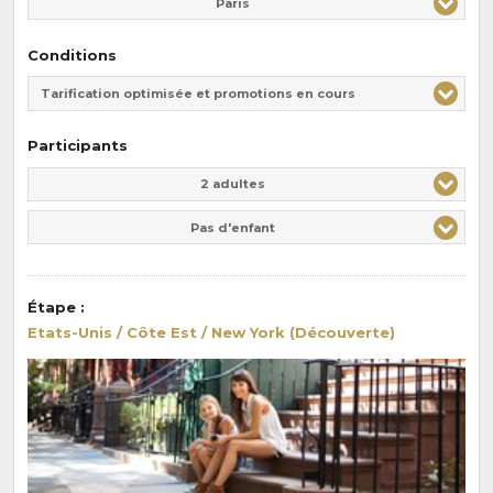
Paris
Conditions
Tarification optimisée et promotions en cours
Participants
Adulte(s)
Enfant(s)
2 adultes
Pas d'enfant
Étape
:
Etats-Unis / Côte Est / New York (Découverte)