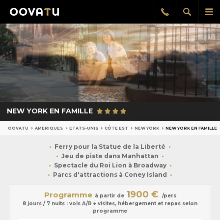
Afficher
Aff
Rappel
gratuit
la
le
recherch
me
pri
NEW YORK EN FAMILLE
OOVATU
AMÉRIQUES
ETATS-UNIS
CÔTE EST
NEW YORK
NEW YORK EN FAMILLE
Ferry pour la Statue de la Liberté
Jeu de piste dans Manhattan
Spectacle du Roi Lion à Broadway
Parcs d'attractions à Coney Island
1900 €
Programme
à partir de
/pers
8 jours / 7 nuits : vols A/R + visites, hébergement et repas selon
programme