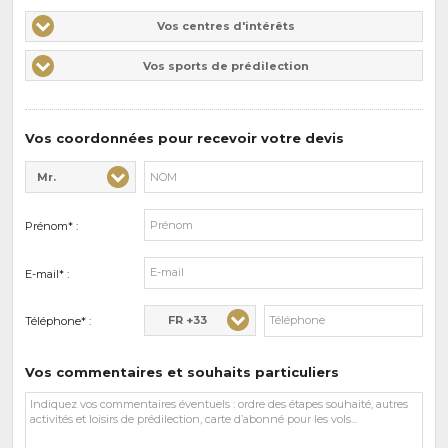
Vos
Vos centres d'intérêts
centres
Vos
Vos sports de prédilection
d'intérêts
sports
de
prédilections
Vos coordonnées pour recevoir votre devis
Mr.
Civilité* :
Nom* :
Prénom* :
E-mail* :
FR +33
Téléphone* :
Vos commentaires et souhaits particuliers
Vos
commentaires
et