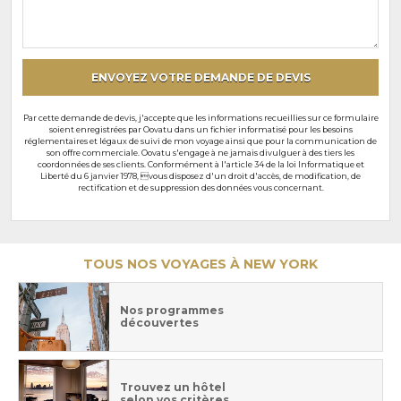
souhaits
particuliers
ENVOYEZ VOTRE DEMANDE DE DEVIS
Par cette demande de devis, j'accepte que les informations recueillies sur ce formulaire
soient enregistrées par Oovatu dans un fichier informatisé pour les besoins
réglementaires et légaux de suivi de mon voyage ainsi que pour la communication de
son offre commerciale. Oovatu s'engage à ne jamais divulguer à des tiers les
coordonnées de ses clients. Conformément à l'article 34 de la loi Informatique et
Liberté du 6 janvier 1978, vous disposez d'un droit d'accès, de modification, de
rectification et de suppression des données vous concernant.
TOUS NOS VOYAGES À NEW YORK
Nos programmes
découvertes
Trouvez un hôtel
selon vos critères