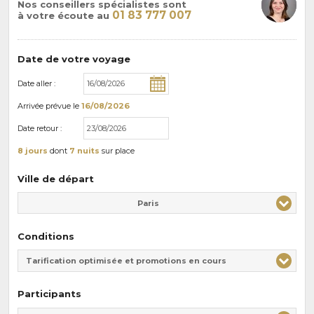
Nos conseillers spécialistes sont
01 83 777 007
à votre écoute au
Date de votre voyage
Date aller :
Arrivée
prévue le
16/08/2026
Date retour :
8 jours
dont
7 nuits
sur place
Ville de départ
Paris
Conditions
Tarification optimisée et promotions en cours
Participants
Adulte(s)
Enfant(s)