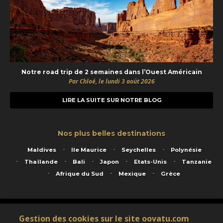
Notre road trip de 2 semaines dans l’Ouest Américain
Par Chloé, le lundi 3 août 2026
LIRE LA SUITE SUR NOTRE BLOG
Nos plus belles destinations
Maldives
Ile Maurice
Seychelles
Polynésie
Thaïlande
Bali
Japon
Etats-Unis
Tanzanie
Afrique du Sud
Mexique
Grèce
Service animé par Nautil Voyages - 22 rue Georges Picquart 75017 Paris - S.A.S
Gestion des cookies sur le site oovatu.com
au capital de 155 696 euros - RCS Paris B 423 671 973 - Code APE 7911Z