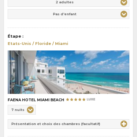
2 adultes
Pas d'enfant
Étape
:
Etats-Unis / Floride / Miami
FAENA HOTEL MIAMI BEACH
Choix
7 nuits
de
Durée
la
Présentation et choix des chambres (facultatif)
:
pension
: