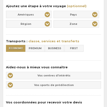
Ajoutez une étape à votre voyage
(optionnel)
Amériques
Pays
Région
Zone
Transports :
classe, services et transferts
ECONOMY
PREMIUM
BUSINESS
FIRST
Aidez-nous à mieux vous connaître
Vos
Vos centres d'intérêts
centres
Vos
Vos sports de prédilection
d'intérêts
sports
de
prédilections
Vos coordonnées pour recevoir votre devis