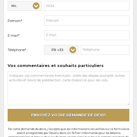
Mr.
Civilité* :
Nom* :
Prénom* :
E-mail* :
FR +33
Téléphone* :
Vos commentaires et souhaits particuliers
Vos
commentaires
et
souhaits
particuliers
ENVOYEZ VOTRE DEMANDE DE DEVIS
Par cette demande de devis, j'accepte que les informations recueillies sur ce formulaire
soient enregistrées par Oovatu dans un fichier informatisé pour les besoins
réglementaires et légaux de suivi de mon voyage ainsi que pour la communication de