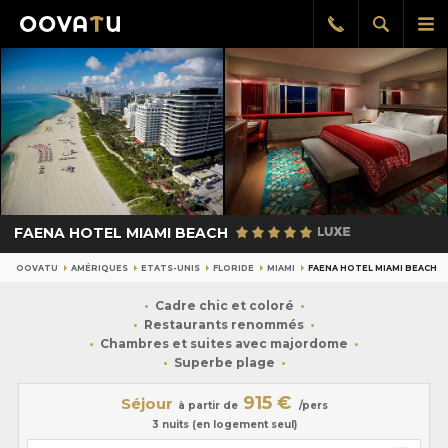
Afficher
Aff
Rappel
gratuit
la
le
recherch
me
pri
FAENA HOTEL MIAMI BEACH
OOVATU
AMÉRIQUES
ETATS-UNIS
FLORIDE
MIAMI
FAENA HOTEL MIAMI BEACH
Cadre chic et coloré
Restaurants renommés
Chambres et suites avec majordome
Superbe plage
915 €
Séjour
à partir de
/pers
3 nuits (en logement seul)