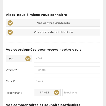
Aidez-nous à mieux vous connaître
Vos
Vos centres d'intérêts
centres
Vos
Vos sports de prédilection
d'intérêts
sports
de
prédilections
Vos coordonnées pour recevoir votre devis
Mr.
Civilité* :
Nom* :
Prénom* :
E-mail* :
FR +33
Téléphone* :
Vos commentaires et souhaits particuliers