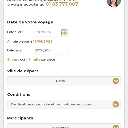
01 83 777 007
à votre écoute au
Date de votre voyage
Date aller :
Arrivée
prévue le
13/08/2026
Date retour :
8 jours
dont
7 nuits
sur place
Ville de départ
Paris
Conditions
Tarification optimisée et promotions en cours
Participants
Adulte(s)
Enfant(s)
2 adultes