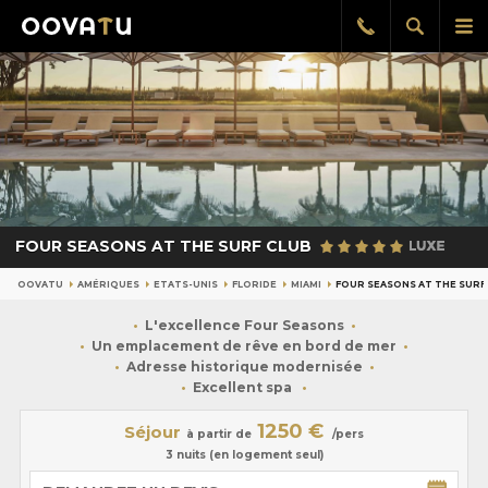
Afficher
Aff
Rappel
gratuit
la
le
recherch
me
pri
FOUR SEASONS AT THE SURF CLUB
OOVATU
AMÉRIQUES
ETATS-UNIS
FLORIDE
MIAMI
FOUR SEASONS AT THE SURF
L'excellence Four Seasons
Un emplacement de rêve en bord de mer
Adresse historique modernisée
Excellent spa
1250 €
Séjour
à partir de
/pers
3 nuits (en logement seul)