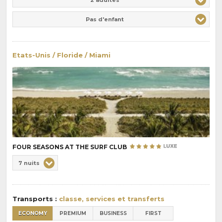
Pas d'enfant
Etats-Unis / Floride / Miami
FOUR SEASONS AT THE SURF CLUB
Choix
7 nuits
de
Durée
la
:
pension
Transports :
classe, services et transferts
:
ECONOMY
PREMIUM
BUSINESS
FIRST