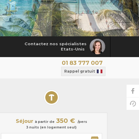
Contactez nos spécialistes
Etats-Unis
01 83 777 007
Rappel gratuit
350 €
Séjour
à partir de
/pers
3 nuits (en logement seul)