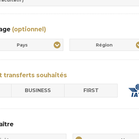
yage
(optionnel)
Pays
Région
t transferts
souhaités
BUSINESS
FIRST
aître
Vos