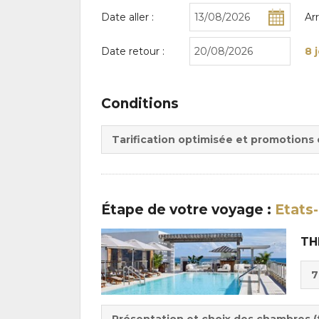
Date aller :
Ar
Date retour :
8 
Conditions
Tarification optimisée et promotions
Étape
de votre voyage
:
Etats-
TH
Cho
7
de
Du
la
:
pen
Présentation et choix des chambres (f