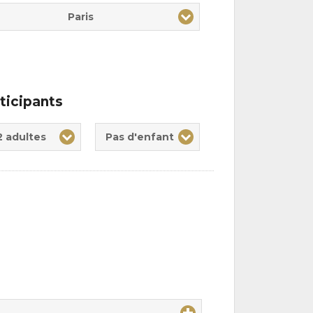
Paris
ticipants
te(s)
nt(s)
2 adultes
Pas d'enfant