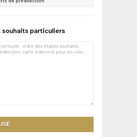
rts de prédilection
souhaits particuliers
ISÉ