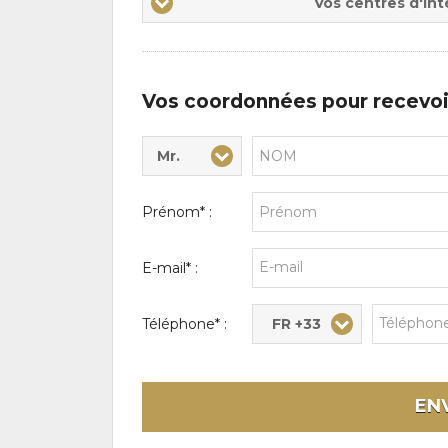
Vos centres d'int
centres
d'intérêts
Vos coordonnées pour recevoi
Mr.
Civilité* :
Nom* :
Prénom* :
E-mail* :
FR +33
Téléphone* :
EN