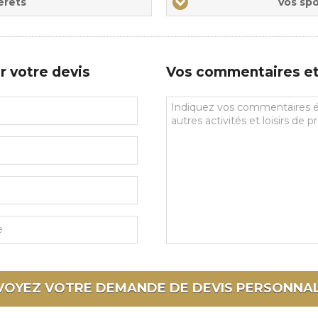
érêts
Vos spo
sports
de
prédilections
r votre devis
Vos commentaires et 
Vos
commentaires
et
souhaits
particuliers
VOYEZ VOTRE DEMANDE DE DEVIS
PERSONNAL