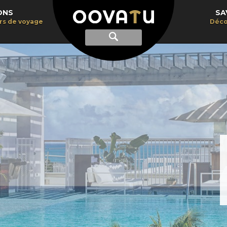
ONS
SA
irs de voyage
Déco
Afficher
Recherche
la
recherche