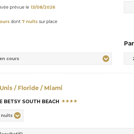
rivée
prévue le
13/08/2026
jours
dont
7 nuits
sur place
Par
Adul
Enfa
 en cours
Unis / Floride / Miami
E BETSY SOUTH BEACH
ix
 nuits
rée
sion
acultatif)