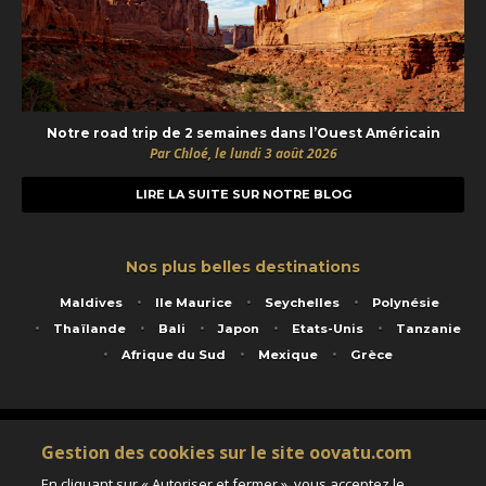
Notre road trip de 2 semaines dans l’Ouest Américain
Par Chloé, le lundi 3 août 2026
LIRE LA SUITE SUR NOTRE BLOG
Nos plus belles destinations
Maldives
Ile Maurice
Seychelles
Polynésie
Thaïlande
Bali
Japon
Etats-Unis
Tanzanie
Afrique du Sud
Mexique
Grèce
Service animé par Nautil Voyages - 22 rue Georges Picquart 75017 Paris - S.A.S
Gestion des cookies sur le site oovatu.com
au capital de 155 696 euros - RCS Paris B 423 671 973 - Code APE 7911Z
Matricule Atout France IM075100020 - Garantie financière Groupama - Agrément IATA
En cliquant sur « Autoriser et fermer », vous acceptez le