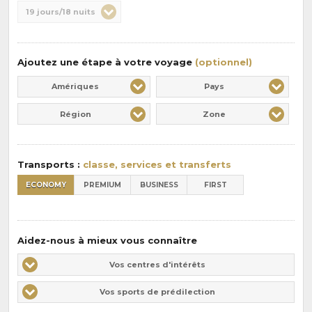
Durée
19 jours/18 nuits
la
:
pension
:
Ajoutez une étape à votre voyage
(optionnel)
Amériques
Pays
Région
Zone
Transports :
classe, services et transferts
ECONOMY
PREMIUM
BUSINESS
FIRST
Aidez-nous à mieux vous connaître
Vos
Vos centres d'intérêts
centres
Vos
Vos sports de prédilection
d'intérêts
sports