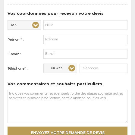
de
prédilections
Vos coordonnées pour recevoir votre devis
Mr.
Civilité* :
Nom* :
Prénom* :
E-mail* :
FR +33
Téléphone* :
Vos commentaires et souhaits particuliers
Vos
commentaires
et
souhaits
particuliers
ENVOYEZ VOTRE DEMANDE DE DEVIS