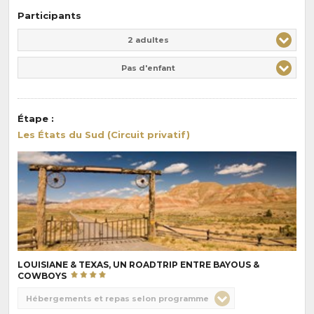
Participants
Adulte(s)
Enfant(s)
2 adultes
Pas d'enfant
Étape
:
Les États du Sud (Circuit privatif)
LOUISIANE & TEXAS, UN ROADTRIP ENTRE BAYOUS &
COWBOYS
Choix
Hébergements et repas selon programme
de