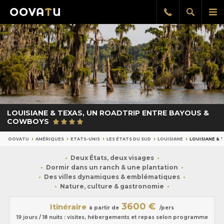
Afficher
Aff
Rappel
gratuit
la
le
recherch
me
pri
LOUISIANE & TEXAS, UN ROADTRIP ENTRE BAYOUS &
COWBOYS
OOVATU
AMÉRIQUES
ETATS-UNIS
LES ÉTATS DU SUD
LOUISIANE
LOUISIANE & 
Deux États, deux visages
Dormir dans un ranch & une plantation
Des villes dynamiques & emblématiques
Nature, culture & gastronomie
3600 €
Itinéraire
à partir de
/pers
19 jours / 18 nuits : visites, hébergements et repas selon programme