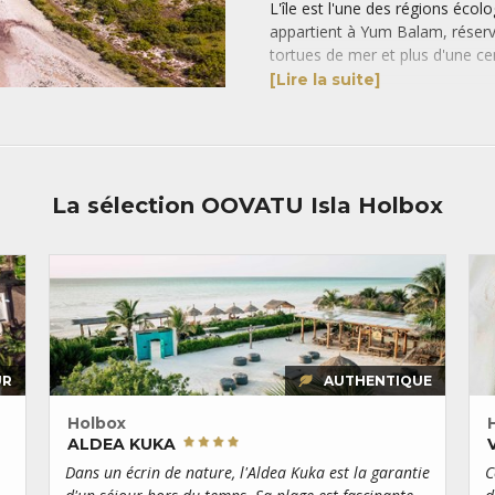
L'île est l'une des régions écol
appartient à Yum Balam, réserv
tortues de mer et plus d'une ce
L'attraction principale de l’île 
[Lire la suite]
majestueuses peuvent mesurer 
année se baigner dans les eaux 
Malgré leur proximité géograp
trépidante de Cancun. Aucune g
La sélection OOVATU Isla Holbox
paysage et on y vit au rythme d
principalement composée de po
des plats emblématiques de l'îl
UR
AUTHENTIQUE
Holbox
ALDEA KUKA
Dans un écrin de nature, l'Aldea Kuka est la garantie
C