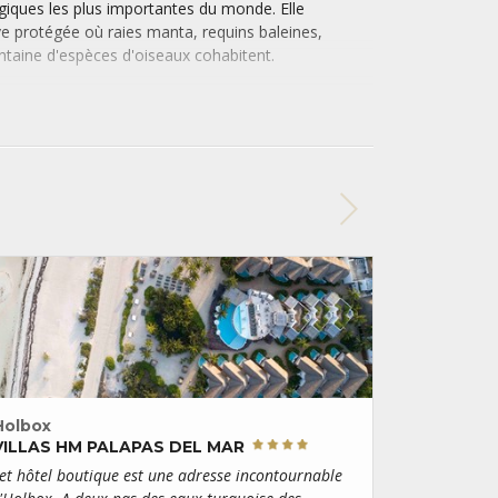
ogiques les plus importantes du monde. Elle
e protégée où raies manta, requins baleines,
ntaine d'espèces d'oiseaux cohabitent.
est la nage avec le requin-baleine. Ces créatures
jusqu'à 15 mètres de long et viennent chaque
riches en planctons qui bordent l'île.
hique,
Holbox
est très éloignée de l'ambiance
rosse structure hôtelière ne vient gâcher son
e la nature. La gastronomie locale est
issons et de fruits de mer fraîchement péchés. Un
e est l'étonnante pizza au homard.
Holbox
VILLAS HM PALAPAS DEL MAR
et hôtel boutique est une adresse incontournable