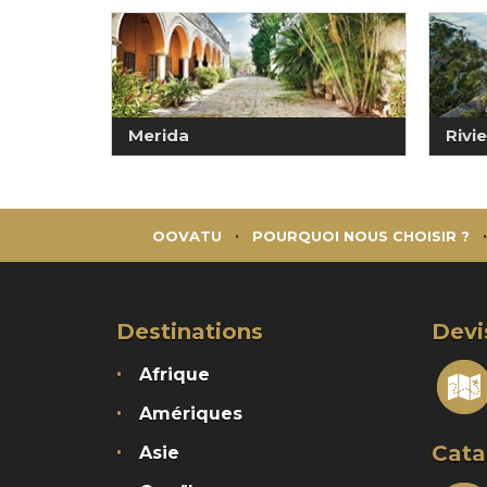
Merida
Rivi
OOVATU
POURQUOI NOUS CHOISIR ?
Destinations
Devi
Afrique
Amériques
Cata
Asie