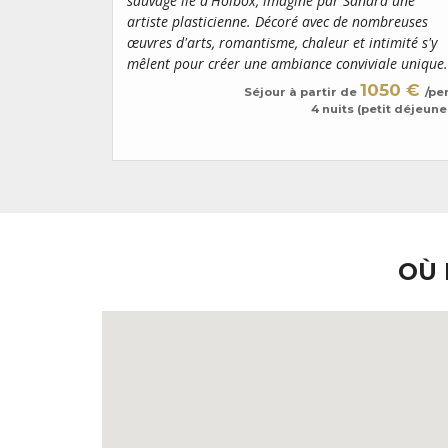
sauvage île d'Holbox, imaginé par Sandra une
artiste plasticienne. Décoré avec de nombreuses
œuvres d'arts, romantisme, chaleur et intimité s'y
mêlent pour créer une ambiance conviviale unique.
1050 €
Séjour à partir de
/pe
4 nuits (petit déjeune
OÙ 