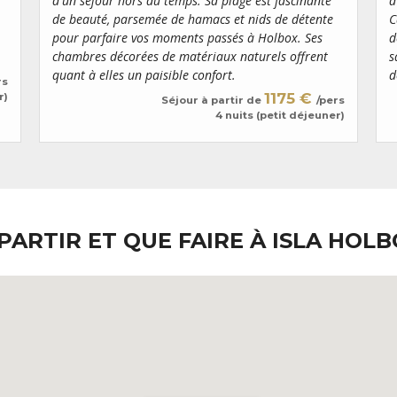
d'un séjour hors du temps. Sa plage est fascinante
d
de beauté, parsemée de hamacs et nids de détente
C
pour parfaire vos moments passés à Holbox. Ses
d
chambres décorées de matériaux naturels offrent
s
quant à elles un paisible confort.
d
rs
1175 €
r)
Séjour à partir de
/pers
4 nuits (petit déjeuner)
PARTIR ET QUE FAIRE À ISLA HOLB