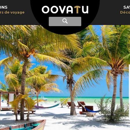
ONS
SA
irs de voyage
Déco
Afficher
Recherche
la
recherche