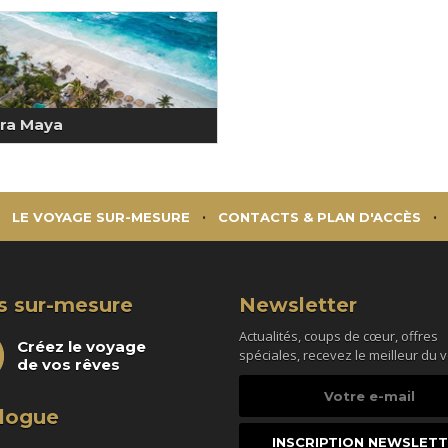
era Maya
LE VOYAGE SUR-MESURE
CONTACTS & PLAN D'ACCÈS
s sur-mesure
Newsletter
Actualités, coups de cœur, offres
Créez le voyage
spéciales, recevez le meilleur du 
de vos rêves
Votre
e-
logue
mail