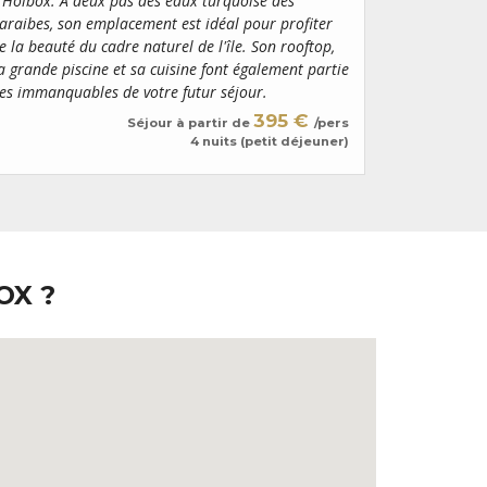
'Holbox. A deux pas des eaux turquoise des
araibes, son emplacement est idéal pour profiter
e la beauté du cadre naturel de l'île. Son rooftop,
a grande piscine et sa cuisine font également partie
es immanquables de votre futur séjour.
395 €
Séjour à partir de
/pers
4 nuits (petit déjeuner)
OX ?