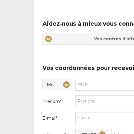
Aidez-nous à mieux vous conn
Vos
Vos centres d'int
centres
d'intérêts
Vos coordonnées pour recevoi
Mr.
Civilité* :
Nom* :
Prénom* :
E-mail* :