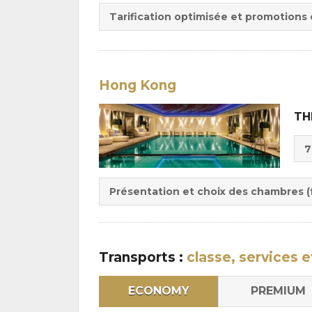
Tarification optimisée et promotions
Hong Kong
TH
Cho
7
de
Du
la
:
pen
Présentation et choix des chambres (f
:
Transports :
classe, services e
ECONOMY
PREMIUM