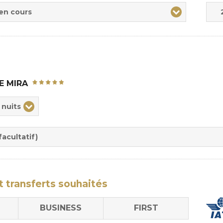
Adul
Enfa
 en cours
E MIRA
ix
 nuits
rée
sion
acultatif)
t transferts
souhaités
BUSINESS
FIRST