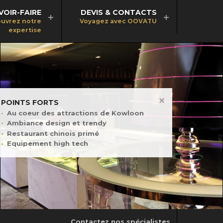
VOIR-FAIRE
DEVIS & CONTACTS
uvrez notre
Voyagez avec OOVATU
expertise
POINTS FORTS
Au coeur des attractions de Kowloon
Ambiance design et trendy
Restaurant chinois primé
Equipement high tech
Contactez nos spécialistes