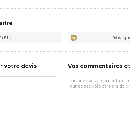
aître
Vos
érêts
Vos spo
sports
de
prédilections
r votre devis
Vos commentaires et 
Vos
commentaires
et
souhaits
particuliers