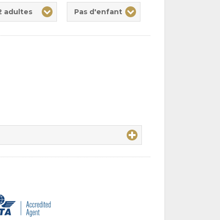
te(s)
nt(s)
2 adultes
Pas d'enfant