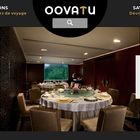
ONS
SA
irs de voyage
Déco
Afficher
Recherche
la
recherche