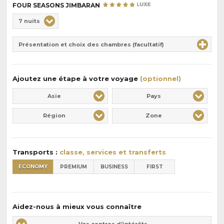
FOUR SEASONS JIMBARAN
Choix
7 nuits
de
Durée
la
Présentation et choix des chambres (facultatif)
:
pension
:
Ajoutez une étape à votre voyage
(optionnel)
Asie
Pays
Région
Zone
Transports :
classe, services et transferts
ECONOMY
PREMIUM
BUSINESS
FIRST
Aidez-nous à mieux vous connaître
Vos
Vos centres d'intérêts