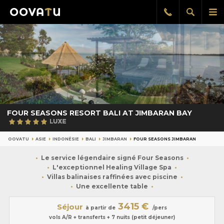
Afficher
Aff
Rappel
gratuit
la
le
recherch
me
pri
FOUR SEASONS RESORT BALI AT JIMBARAN BAY
OOVATU
ASIE
INDONÉSIE
BALI
JIMBARAN
FOUR SEASONS JIMBARAN
Le service légendaire signé Four Seasons
L'exceptionnel Healing Village Spa
Villas balinaises raffinées avec piscine
Une excellente table
3415 €
Séjour
à partir de
/pers
vols A/R + transferts + 7 nuits (petit déjeuner)