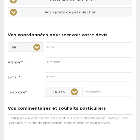
centres
Vos
Vos sports de prédilection
d'intérêts
sports
de
prédilections
Vos coordonnées pour recevoir votre devis
Mr.
Civilité* :
Nom* :
Prénom* :
E-mail* :
FR +33
Téléphone* :
Vos commentaires et souhaits particuliers
Vos
commentaires
et
souhaits