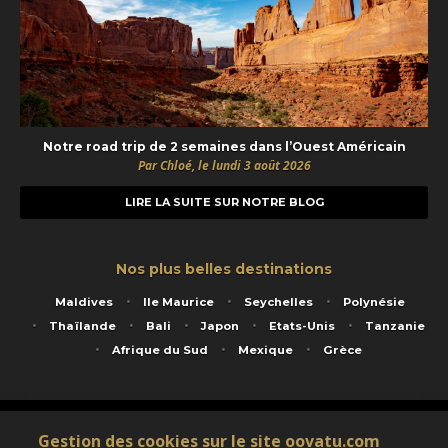
Notre road trip de 2 semaines dans l’Ouest Américain
Par Chloé, le lundi 3 août 2026
LIRE LA SUITE SUR NOTRE BLOG
Nos plus belles destinations
Maldives
Ile Maurice
Seychelles
Polynésie
Thaïlande
Bali
Japon
Etats-Unis
Tanzanie
Afrique du Sud
Mexique
Grèce
Service animé par Nautil Voyages - 22 rue Georges Picquart 75017 Paris - S.A.S
Gestion des cookies sur le site oovatu.com