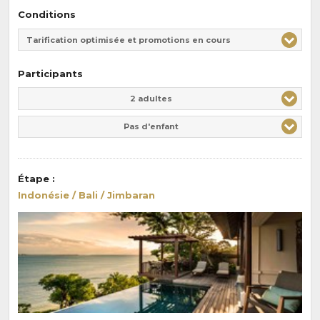
Conditions
Tarification optimisée et promotions en cours
Participants
Adulte(s)
Enfant(s)
2 adultes
Pas d'enfant
Étape
:
Indonésie / Bali / Jimbaran