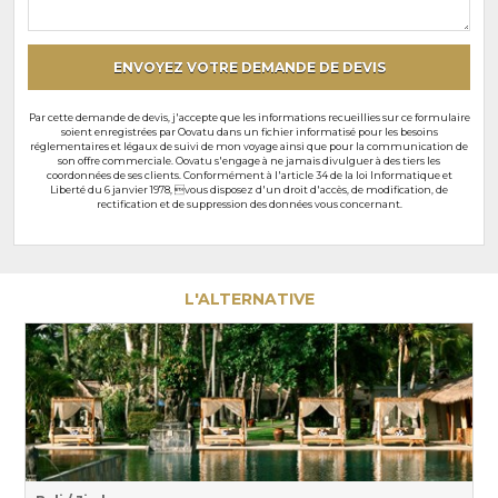
particuliers
ENVOYEZ VOTRE DEMANDE DE DEVIS
Par cette demande de devis, j'accepte que les informations recueillies sur ce formulaire
soient enregistrées par Oovatu dans un fichier informatisé pour les besoins
réglementaires et légaux de suivi de mon voyage ainsi que pour la communication de
son offre commerciale. Oovatu s'engage à ne jamais divulguer à des tiers les
coordonnées de ses clients. Conformément à l'article 34 de la loi Informatique et
Liberté du 6 janvier 1978, vous disposez d'un droit d'accès, de modification, de
rectification et de suppression des données vous concernant.
L'ALTERNATIVE