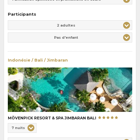
Participants
Adulte(s)
Enfant(s)
2 adultes
Pas d'enfant
Indonésie / Bali / Jimbaran
MÖVENPICK RESORT & SPA JIMBARAN BALI
Choix
7 nuits
de
Durée