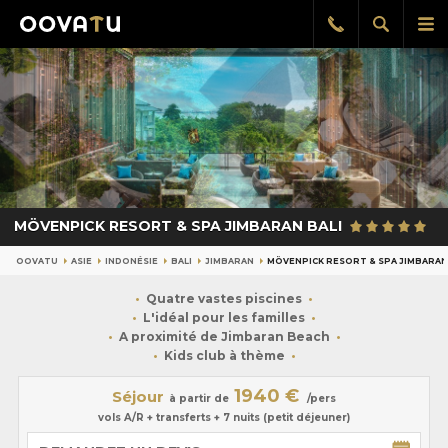
Afficher
Aff
Rappel
gratuit
la
le
recherch
me
pri
MÖVENPICK RESORT & SPA JIMBARAN BALI
OOVATU
ASIE
INDONÉSIE
BALI
JIMBARAN
MÖVENPICK RESORT & SPA JIMBARAN
Quatre vastes piscines
L'idéal pour les familles
A proximité de Jimbaran Beach
Kids club à thème
1940 €
Séjour
à partir de
/pers
vols A/R + transferts + 7 nuits (petit déjeuner)