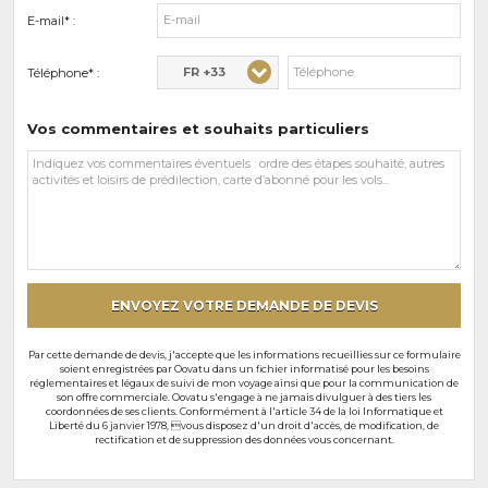
E-mail* :
FR +33
Téléphone* :
Vos commentaires et souhaits particuliers
Vos
commentaires
et
souhaits
particuliers
ENVOYEZ VOTRE DEMANDE DE DEVIS
Par cette demande de devis, j'accepte que les informations recueillies sur ce formulaire
soient enregistrées par Oovatu dans un fichier informatisé pour les besoins
réglementaires et légaux de suivi de mon voyage ainsi que pour la communication de
son offre commerciale. Oovatu s'engage à ne jamais divulguer à des tiers les
coordonnées de ses clients. Conformément à l'article 34 de la loi Informatique et
Liberté du 6 janvier 1978, vous disposez d'un droit d'accès, de modification, de
rectification et de suppression des données vous concernant.