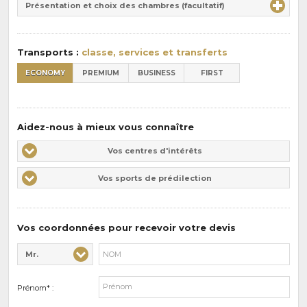
la
Présentation et choix des chambres (facultatif)
:
pension
:
Transports :
classe, services et transferts
ECONOMY
PREMIUM
BUSINESS
FIRST
Aidez-nous à mieux vous connaître
Vos
Vos centres d'intérêts
centres
Vos
Vos sports de prédilection
d'intérêts
sports
de
prédilections
Vos coordonnées pour recevoir votre devis
Mr.
Civilité* :
Nom* :
Prénom* :