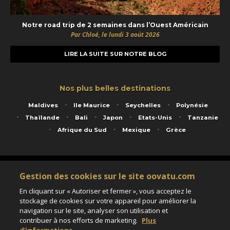
Notre road trip de 2 semaines dans l’Ouest Américain
Par Chloé, le lundi 3 août 2026
LIRE LA SUITE SUR NOTRE BLOG
Nos plus belles destinations
Maldives
Ile Maurice
Seychelles
Polynésie
Thaïlande
Bali
Japon
Etats-Unis
Tanzanie
Afrique du Sud
Mexique
Grèce
Service animé par Nautil Voyages - 22 rue Georges Picquart 75017 Paris - S.A.S
Gestion des cookies sur le site oovatu.com
au capital de 155 696 euros - RCS Paris B 423 671 973 - Code APE 7911Z
Matricule Atout France IM075100020 - Garantie financière Groupama - Agrément IATA
En cliquant sur « Autoriser et fermer », vous acceptez le
n°20-2 4177 1
stockage de cookies sur votre appareil pour améliorer la
Assurance responsabilité civile et professionnelle HISCOX RCP0081066
navigation sur le site, analyser son utilisation et
contribuer à nos efforts de marketing.
Plus