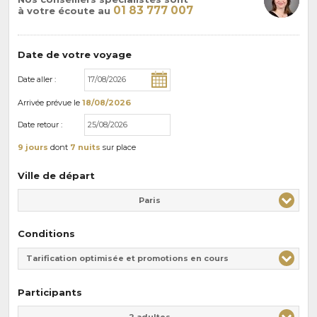
01 83 777 007
à votre écoute au
Date de votre voyage
Date aller :
Arrivée
prévue le
18/08/2026
Date retour :
9 jours
dont
7 nuits
sur place
Ville de départ
Paris
Conditions
Tarification optimisée et promotions en cours
Participants
Adulte(s)
Enfant(s)
2 adultes