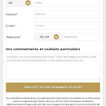
Mr.
Civilité* :
Nom* :
Prénom* :
E-mail* :
FR +33
Téléphone* :
Vos commentaires et souhaits particuliers
Vos
commentaires
et
souhaits
particuliers
ENVOYEZ VOTRE DEMANDE DE DEVIS
Par cette demande de devis, j'accepte que les informations recueillies sur ce formulaire
soient enregistrées par Oovatu dans un fichier informatisé pour les besoins
réglementaires et légaux de suivi de mon voyage ainsi que pour la communication de