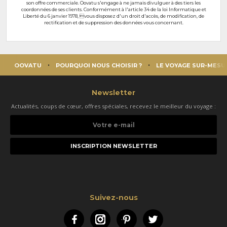
son offre commerciale. Oovatu s'engage à ne jamais divulguer à des tiers les
coordonnées de ses clients. Conformément à l'article 34 de la loi Informatique et
Liberté du 6 janvier 1978, vous disposez d'un droit d'accès, de modification, de
rectification et de suppression des données vous concernant.
OOVATU
POURQUOI NOUS CHOISIR ?
LE VOYAGE SUR-MESU
Newsletter
Actualités, coups de cœur, offres spéciales, recevez le meilleur du voyage :
Votre
e-
mail
Suivez-nous
Facebook
Instagram
Pinterest
Twitter