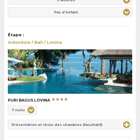
Pas d'enfant
Étape
:
Indonésie / Bali / Lovina
PURI BAGUS LOVINA
Choix
7 nuits
de
Durée
la
Présentation et choix des chambres (facultatif)
:
pension
: