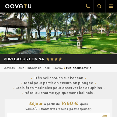
Afficher
Aff
Rappel
gratuit
la
le
recherch
me
pri
PURI BAGUS LOVINA
OOVATU
ASIE
INDONÉSIE
BALI
LOVINA
PURI BAGUS LOVINA
Très belles vues sur l'océan
Idéal pour partir en excursion plongée
Croisières matinales pour observer les dauphins
Hôtel au charme typiquement balinais
1460 €
Séjour
à partir de
/pers
vols A/R + transferts + 7 nuits (petit déjeuner)