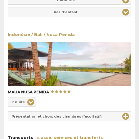
Pas d'enfant
Indonésie / Bali / Nusa Penida
MAUA NUSA PENIDA
Choix
7 nuits
de
Durée
la
Présentation et choix des chambres (facultatif)
:
pension
:
Transports :
classe, services et transferts