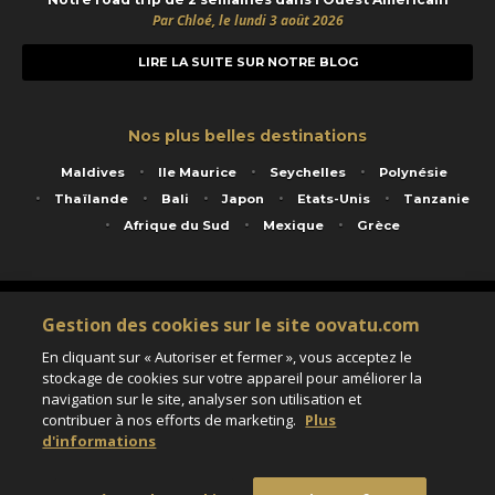
Par Chloé, le lundi 3 août 2026
LIRE LA SUITE SUR NOTRE BLOG
Nos plus belles destinations
Maldives
Ile Maurice
Seychelles
Polynésie
Thaïlande
Bali
Japon
Etats-Unis
Tanzanie
Afrique du Sud
Mexique
Grèce
Service animé par Nautil Voyages - 22 rue Georges Picquart 75017 Paris - S.A.S
Gestion des cookies sur le site oovatu.com
au capital de 155 696 euros - RCS Paris B 423 671 973 - Code APE 7911Z
Matricule Atout France IM075100020 - Garantie financière Groupama - Agrément IATA
En cliquant sur « Autoriser et fermer », vous acceptez le
n°20-2 4177 1
stockage de cookies sur votre appareil pour améliorer la
Assurance responsabilité civile et professionnelle HISCOX RCP0081066
navigation sur le site, analyser son utilisation et
contribuer à nos efforts de marketing.
Plus
d'informations