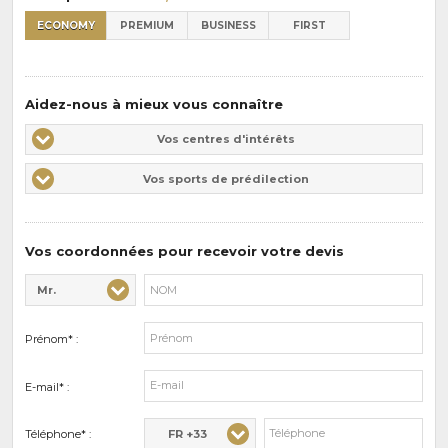
ECONOMY
PREMIUM
BUSINESS
FIRST
Aidez-nous à mieux vous connaître
Vos
Vos centres d'intérêts
centres
Vos
Vos sports de prédilection
d'intérêts
sports
de
prédilections
Vos coordonnées pour recevoir votre devis
Mr.
Civilité* :
Nom* :
Prénom* :
E-mail* :
FR +33
Téléphone* :