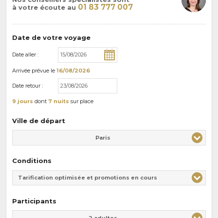
01 83 777 007
à votre écoute au
Date de votre voyage
Date aller :
Arrivée
prévue le
16/08/2026
Date retour :
9 jours
dont
7 nuits
sur place
Ville de départ
Paris
Conditions
Tarification optimisée et promotions en cours
Participants
Adulte(s)
Enfant(s)
2 adultes