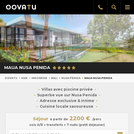
Afficher
Aff
Rappel
gratuit
la
le
recherch
me
pri
MAUA NUSA PENIDA
OOVATU
ASIE
INDONÉSIE
BALI
NUSA PENIDA
MAUA NUSA PENIDA
Villas avec piscine privée
Superbe vue sur Nusa Penida
Adresse exclusive & intime
Cuisine locale savoureuse
2200 €
Séjour
à partir de
/pers
vols A/R + transferts + 7 nuits (petit déjeuner)