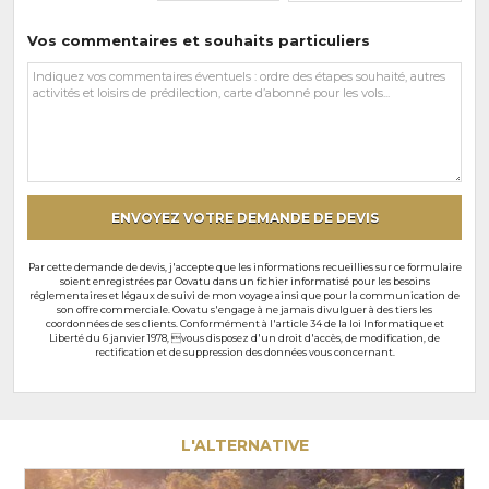
Vos commentaires et souhaits particuliers
Vos
commentaires
et
souhaits
particuliers
ENVOYEZ VOTRE DEMANDE DE DEVIS
Par cette demande de devis, j'accepte que les informations recueillies sur ce formulaire
soient enregistrées par Oovatu dans un fichier informatisé pour les besoins
réglementaires et légaux de suivi de mon voyage ainsi que pour la communication de
son offre commerciale. Oovatu s'engage à ne jamais divulguer à des tiers les
coordonnées de ses clients. Conformément à l'article 34 de la loi Informatique et
Liberté du 6 janvier 1978, vous disposez d'un droit d'accès, de modification, de
rectification et de suppression des données vous concernant.
L'ALTERNATIVE