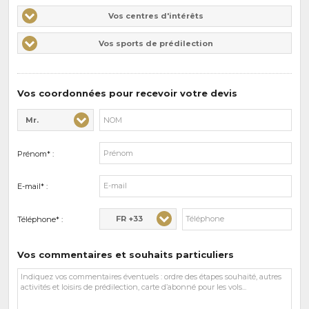
Vos
Vos centres d'intérêts
centres
Vos
Vos sports de prédilection
d'intérêts
sports
de
prédilections
Vos coordonnées pour recevoir votre devis
Mr.
Civilité* :
Nom* :
Prénom* :
E-mail* :
FR +33
Téléphone* :
Vos commentaires et souhaits particuliers
Vos
commentaires
et