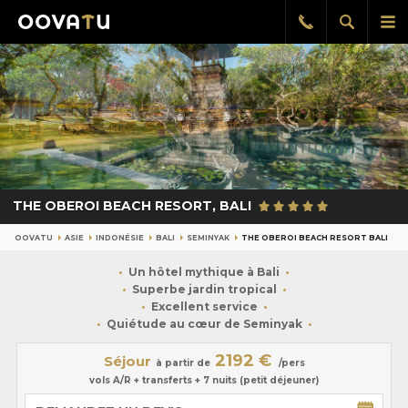
Afficher
Aff
Rappel
gratuit
la
le
recherch
me
pri
THE OBEROI BEACH RESORT, BALI
OOVATU
ASIE
INDONÉSIE
BALI
SEMINYAK
THE OBEROI BEACH RESORT BALI
Un hôtel mythique à Bali
Superbe jardin tropical
Excellent service
Quiétude au cœur de Seminyak
2192 €
Séjour
à partir de
/pers
vols A/R + transferts + 7 nuits (petit déjeuner)