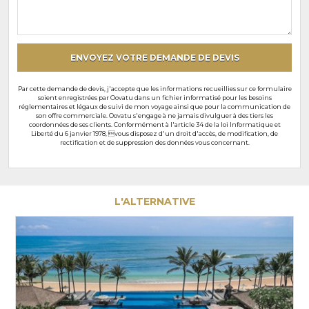
souhaits
particuliers
ENVOYEZ VOTRE DEMANDE DE DEVIS
Par cette demande de devis, j'accepte que les informations recueillies sur ce formulaire
soient enregistrées par Oovatu dans un fichier informatisé pour les besoins
réglementaires et légaux de suivi de mon voyage ainsi que pour la communication de
son offre commerciale. Oovatu s'engage à ne jamais divulguer à des tiers les
coordonnées de ses clients. Conformément à l'article 34 de la loi Informatique et
Liberté du 6 janvier 1978, vous disposez d'un droit d'accès, de modification, de
rectification et de suppression des données vous concernant.
L'ALTERNATIVE