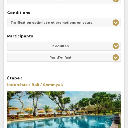
Conditions
Tarification optimisée et promotions en cours
Participants
Adulte(s)
Enfant(s)
2 adultes
Pas d'enfant
Étape
:
Indonésie / Bali / Seminyak