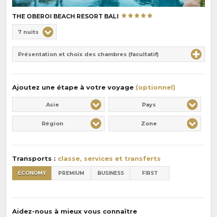
THE OBEROI BEACH RESORT BALI
Choix
7 nuits
de
Durée
la
Présentation et choix des chambres (facultatif)
:
pension
:
Ajoutez une étape à votre voyage
(optionnel)
Asie
Pays
Région
Zone
Transports :
classe, services et transferts
ECONOMY
PREMIUM
BUSINESS
FIRST
Aidez-nous à mieux vous connaître