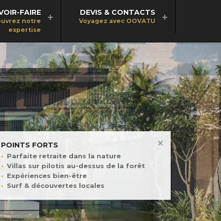
VOIR-FAIRE
DEVIS & CONTACTS
uvrez notre
Voyagez avec OOVATU
expertise
POINTS FORTS
Parfaite retraite dans la nature
Villas sur pilotis au-dessus de la forêt
Expériences bien-être
Surf & découvertes locales