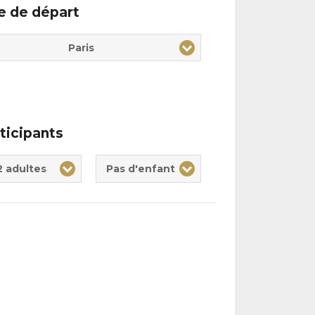
le de départ
Paris
ticipants
te(s)
nt(s)
2 adultes
Pas d'enfant