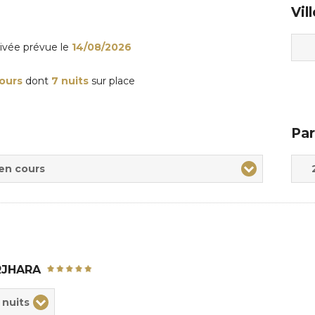
Vil
rivée
prévue le
14/08/2026
jours
dont
7 nuits
sur place
Par
Adul
Enfa
 en cours
RJHARA
ix
 nuits