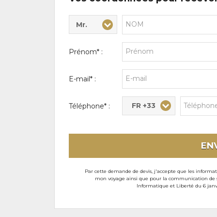
Mr.
Civilité* :
Nom* :
Prénom* :
E-mail* :
FR +33
Téléphone* :
EN
Par cette demande de devis, j'accepte que les informati
mon voyage ainsi que pour la communication de son
Informatique et Liberté du 6 janv