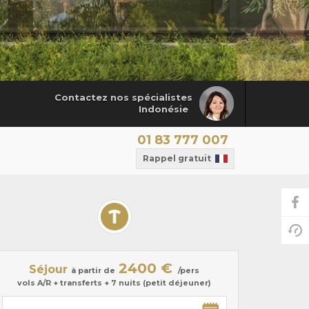
Contactez nos spécialistes
Indonésie
01 83 777 007
Rappel gratuit
2400 €
Séjour
à partir de
/pers
vols A/R + transferts + 7 nuits (petit déjeuner)