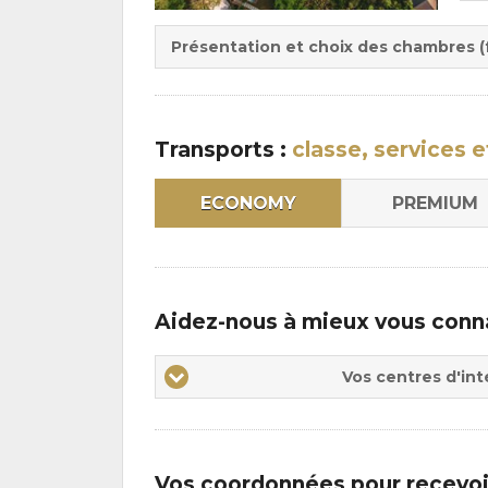
Du
la
:
pen
Présentation et choix des chambres (f
:
Transports :
classe, services e
ECONOMY
PREMIUM
Aidez-nous à mieux vous conn
Vos
Vos centres d'int
centres
d'intérêts
Vos coordonnées pour recevoi