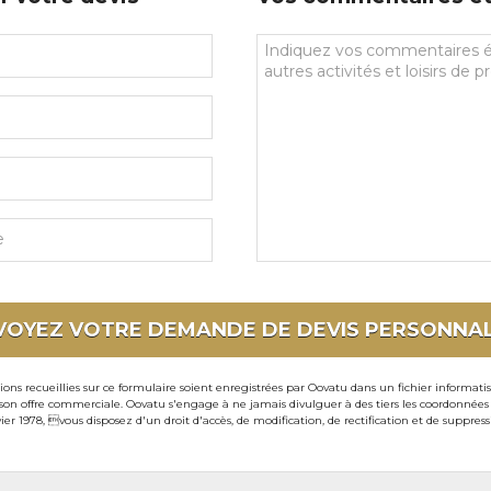
Vos
commentaires
et
souhaits
particuliers
VOYEZ VOTRE DEMANDE DE DEVIS
PERSONNAL
ons recueillies sur ce formulaire soient enregistrées par Oovatu dans un fichier informati
 offre commerciale. Oovatu s'engage à ne jamais divulguer à des tiers les coordonnées de 
ier 1978, vous disposez d'un droit d'accès, de modification, de rectification et de suppre