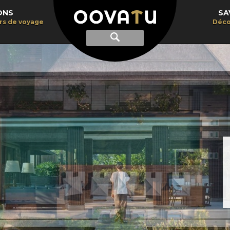
ONS
SA
irs de voyage
Déco
Afficher
Recherche
la
recherche