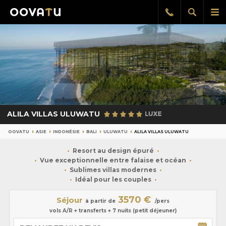
Afficher
Aff
Rappel
gratuit
la
le
recherch
me
pri
ALILA VILLAS ULUWATU
OOVATU
ASIE
INDONÉSIE
BALI
ULUWATU
ALILA VILLAS ULUWATU
Resort au design épuré
Vue exceptionnelle entre falaise et océan
Sublimes villas modernes
Idéal pour les couples
3570 €
Séjour
à partir de
/pers
vols A/R + transferts + 7 nuits (petit déjeuner)