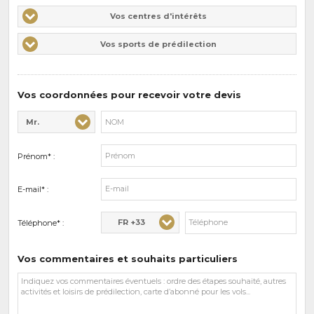
Vos
Vos centres d'intérêts
centres
Vos
Vos sports de prédilection
d'intérêts
sports
de
prédilections
Vos coordonnées pour recevoir votre devis
Mr.
Civilité* :
Nom* :
Prénom* :
E-mail* :
FR +33
Téléphone* :
Vos commentaires et souhaits particuliers
Vos
commentaires
et