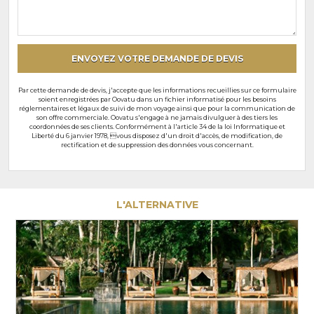
souhaits
particuliers
ENVOYEZ VOTRE DEMANDE DE DEVIS
Par cette demande de devis, j'accepte que les informations recueillies sur ce formulaire
soient enregistrées par Oovatu dans un fichier informatisé pour les besoins
réglementaires et légaux de suivi de mon voyage ainsi que pour la communication de
son offre commerciale. Oovatu s'engage à ne jamais divulguer à des tiers les
coordonnées de ses clients. Conformément à l'article 34 de la loi Informatique et
Liberté du 6 janvier 1978, vous disposez d'un droit d'accès, de modification, de
rectification et de suppression des données vous concernant.
L'ALTERNATIVE