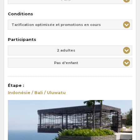
Conditions
Tarification optimisée et promotions en cours
Participants
Adulte(s)
Enfant(s)
2 adultes
Pas d'enfant
Étape
:
Indonésie / Bali / Uluwatu