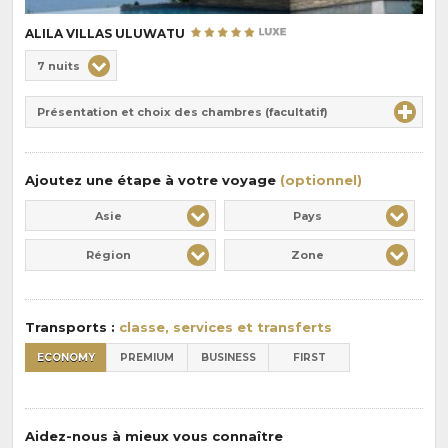
ALILA VILLAS ULUWATU
Choix
7 nuits
de
Durée
la
Présentation et choix des chambres (facultatif)
:
pension
:
Ajoutez une étape à votre voyage
(optionnel)
Asie
Pays
Région
Zone
Transports :
classe, services et transferts
ECONOMY
PREMIUM
BUSINESS
FIRST
Aidez-nous à mieux vous connaître