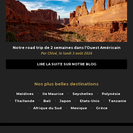
Notre road trip de 2 semaines dans l’Ouest Américain
Par Chloé, le lundi 3 août 2026
LIRE LA SUITE SUR NOTRE BLOG
Nos plus belles destinations
Maldives
Ile Maurice
Seychelles
Polynésie
Thaïlande
Bali
Japon
Etats-Unis
Tanzanie
Afrique du Sud
Mexique
Grèce
Service animé par Nautil Voyages - 22 rue Georges Picquart 75017 Paris - S.A.S