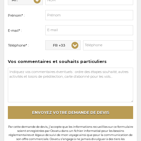
Mr.
Civilité* :
Nom* :
Prénom* :
E-mail* :
FR +33
Téléphone* :
Vos commentaires et souhaits particuliers
Vos
commentaires
et
souhaits
particuliers
ENVOYEZ VOTRE DEMANDE DE DEVIS
Par cette demande de devis, j'accepte que les informations recueillies sur ce formulaire
soient enregistrées par Oovatu dans un fichier informatisé pour les besoins
réglementaires et légaux de suivi de mon voyage ainsi que pour la communication de
son offre commerciale. Oovatu s'engage à ne jamais divulguer à des tiers les