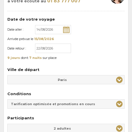
01 83 777 007
à votre écoute au
Date de votre voyage
Date aller :
Arrivée
prévue le
15/08/2026
Date retour :
9 jours
dont
7 nuits
sur place
Ville de départ
Paris
Conditions
Tarification optimisée et promotions en cours
Participants
Adulte(s)
Enfant(s)
2 adultes