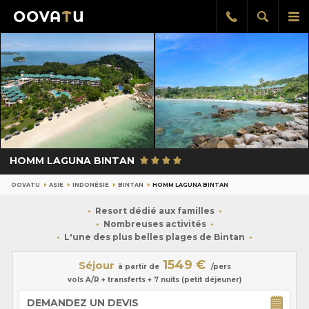
Afficher
Aff
Rappel
gratuit
la
le
recherch
me
pri
HOMM LAGUNA BINTAN
OOVATU
ASIE
INDONÉSIE
BINTAN
HOMM LAGUNA BINTAN
Resort dédié aux familles
Nombreuses activités
L'une des plus belles plages de Bintan
1549 €
Séjour
à partir de
/pers
vols A/R + transferts + 7 nuits (petit déjeuner)
DEMANDEZ UN DEVIS