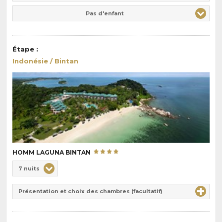
Pas d'enfant
Étape
:
Indonésie / Bintan
HOMM LAGUNA BINTAN
Choix
7 nuits
de
Durée
la
Présentation et choix des chambres (facultatif)
:
pension
: