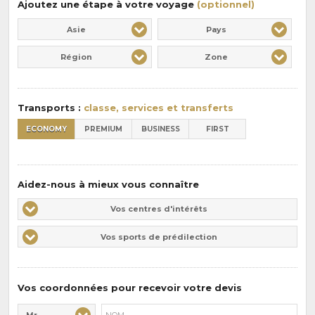
Ajoutez une étape à votre voyage
(optionnel)
Asie
Pays
Région
Zone
Transports :
classe, services et transferts
ECONOMY
PREMIUM
BUSINESS
FIRST
Aidez-nous à mieux vous connaître
Vos
Vos centres d'intérêts
centres
Vos
Vos sports de prédilection
d'intérêts
sports
de
prédilections
Vos coordonnées pour recevoir votre devis