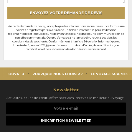
particuliers
ENVOYEZ VOTRE DEMANDE DE DEVIS
Par cette demande de devis, j'accepte que les informations recueillies sur ce formulaire
soient enregistrées par Oovatu dans un fichier informatisé pour les besoins
réglementaires et légaux de suivi de mon voyage ainsi que pour la communication de
son offre commerciale. Oovatu s'engage à ne jamais divulguer à des tiers les
coordonnées de ses clients. Conformément à l'article 34 de la loi Informatique et
Liberté du 6 janvier 1978, vous disposez d'un droit d'accès, de modification, de
rectification et de suppression des données vous concernant.
OOVATU
POURQUOI NOUS CHOISIR ?
LE VOYAGE SUR-MESU
Newsletter
Actualités, coups de cœur, offres spéciales, recevez le meilleur du voyage :
Votre
e-
mail