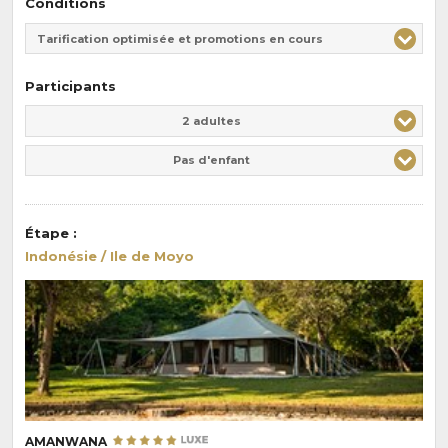
Conditions
Tarification optimisée et promotions en cours
Participants
Adulte(s)
Enfant(s)
2 adultes
Pas d'enfant
Étape
:
Indonésie / Ile de Moyo
AMANWANA