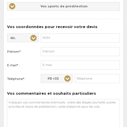
Vos
Vos sports de prédilection
d'intérêts
sports
de
prédilections
Vos coordonnées pour recevoir votre devis
Mr.
Civilité* :
Nom* :
Prénom* :
E-mail* :
FR +33
Téléphone* :
Vos commentaires et souhaits particuliers
Vos
commentaires
et
souhaits