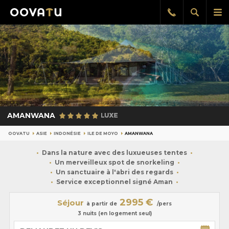
Afficher
Aff
Rappel
gratuit
la
le
recherch
me
pri
AMANWANA
OOVATU
ASIE
INDONÉSIE
ILE DE MOYO
AMANWANA
Dans la nature avec des luxueuses tentes
Un merveilleux spot de snorkeling
Un sanctuaire à l'abri des regards
Service exceptionnel signé Aman
2995 €
Séjour
à partir de
/pers
3 nuits (en logement seul)