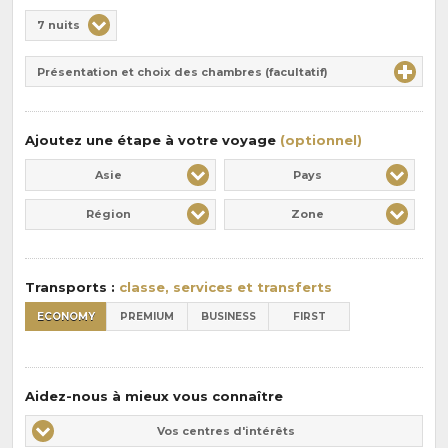
Choix
7 nuits
de
Durée
la
Présentation et choix des chambres (facultatif)
:
pension
:
Ajoutez une étape à votre voyage
(optionnel)
Asie
Pays
Région
Zone
Transports :
classe, services et transferts
ECONOMY
PREMIUM
BUSINESS
FIRST
Aidez-nous à mieux vous connaître
Vos
Vos centres d'intérêts
centres