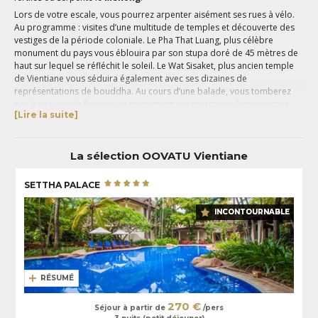
Lors de votre escale, vous pourrez arpenter aisément ses rues à vélo.
Au programme : visites d’une multitude de temples et découverte des
vestiges de la période coloniale. Le Pha That Luang, plus célèbre
monument du pays vous éblouira par son stupa doré de 45 mètres de
haut sur lequel se réfléchit le soleil. Le Wat Sisaket, plus ancien temple
de Vientiane vous séduira également avec ses dizaines de
représentations de bouddha. Au cours d’une balade, vous tomberez
nez à nez avec le Patuxai, un monument aux morts que l’on compare
[Lire la suite]
souvent à l’Arc de Triomphe et pourrez explorer les marchés de nuit où
de nombreuses spécialités culinaires de la région vous seront servies à
même la rue.
La sélection OOVATU Vientiane
Si le temps vous le permet, rejoignez le Bouddha Park situé à une
vingtaine de kilomètres de la ville, et déambulez parmi une multitude de
SETTHA PALACE
statues bouddhistes et hindouistes avant de poursuivre votre périple à
travers le
Laos
.
INCONTOURNABLE
RÉSUMÉ
270 €
Séjour à partir de
/pers