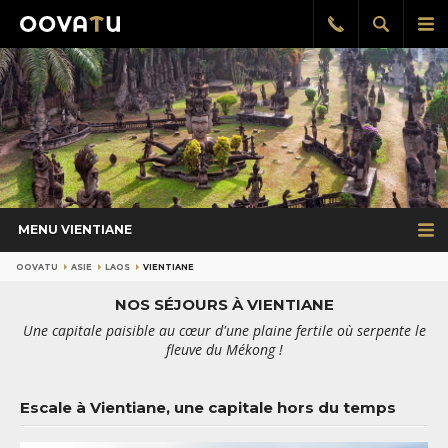
Afficher
Aff
Rappel
gratuit
la
le
recherch
me
pri
MENU VIENTIANE
OOVATU
ASIE
LAOS
VIENTIANE
NOS SÉJOURS À VIENTIANE
Une capitale paisible au cœur d'une plaine fertile où serpente le
fleuve du Mékong !
Escale à Vientiane, une capitale hors du temps