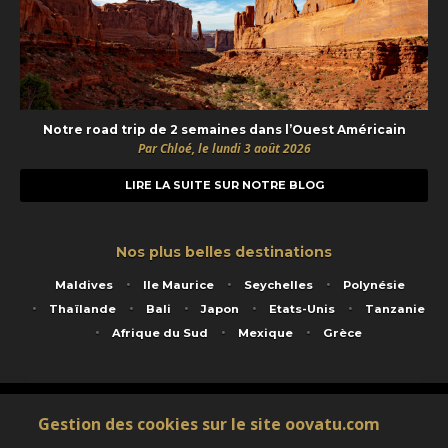
Notre road trip de 2 semaines dans l’Ouest Américain
Par Chloé, le lundi 3 août 2026
LIRE LA SUITE SUR NOTRE BLOG
Nos plus belles destinations
Maldives
Ile Maurice
Seychelles
Polynésie
Thaïlande
Bali
Japon
Etats-Unis
Tanzanie
Afrique du Sud
Mexique
Grèce
Service animé par Nautil Voyages - 22 rue Georges Picquart 75017 Paris - S.A.S
Gestion des cookies sur le site oovatu.com
au capital de 155 696 euros - RCS Paris B 423 671 973 - Code APE 7911Z
Matricule Atout France IM075100020 - Garantie financière Groupama - Agrément IATA