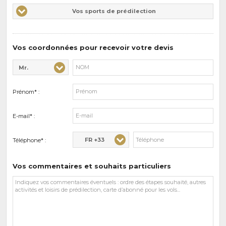
Vos
Vos sports de prédilection
d'intérêts
sports
de
prédilections
Vos coordonnées pour recevoir votre devis
Mr.
Civilité* :
Nom* :
Prénom* :
E-mail* :
FR +33
Téléphone* :
Vos commentaires et souhaits particuliers
Vos
commentaires
et
souhaits