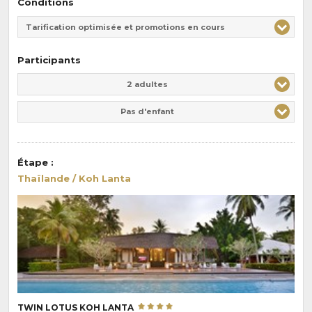
Conditions
Tarification optimisée et promotions en cours
Participants
Adulte(s)
Enfant(s)
2 adultes
Pas d'enfant
Étape
:
Thaïlande / Koh Lanta
TWIN LOTUS KOH LANTA