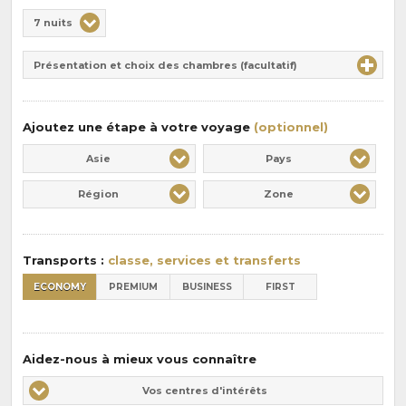
Choix
7 nuits
de
Durée
la
Présentation et choix des chambres (facultatif)
:
pension
:
Ajoutez une étape à votre voyage
(optionnel)
Asie
Pays
Région
Zone
Transports :
classe, services et transferts
ECONOMY
PREMIUM
BUSINESS
FIRST
Aidez-nous à mieux vous connaître
Vos
Vos centres d'intérêts
centres