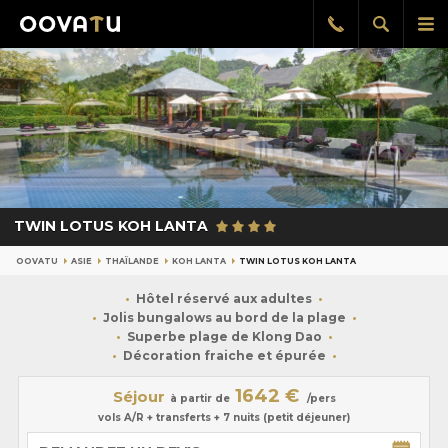
Afficher
Aff
Rappel
gratuit
la
le
recherch
me
pri
TWIN LOTUS KOH LANTA
OOVATU
ASIE
THAÏLANDE
KOH LANTA
TWIN LOTUS KOH LANTA
Hôtel réservé aux adultes
Jolis bungalows au bord de la plage
Superbe plage de Klong Dao
Décoration fraiche et épurée
1642 €
Séjour
à partir de
/pers
vols A/R + transferts + 7 nuits (petit déjeuner)