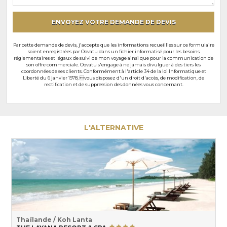
particuliers
ENVOYEZ VOTRE DEMANDE DE DEVIS
Par cette demande de devis, j'accepte que les informations recueillies sur ce formulaire
soient enregistrées par Oovatu dans un fichier informatisé pour les besoins
réglementaires et légaux de suivi de mon voyage ainsi que pour la communication de
son offre commerciale. Oovatu s'engage à ne jamais divulguer à des tiers les
coordonnées de ses clients. Conformément à l'article 34 de la loi Informatique et
Liberté du 6 janvier 1978, vous disposez d'un droit d'accès, de modification, de
rectification et de suppression des données vous concernant.
L'ALTERNATIVE
Thaïlande / Koh Lanta