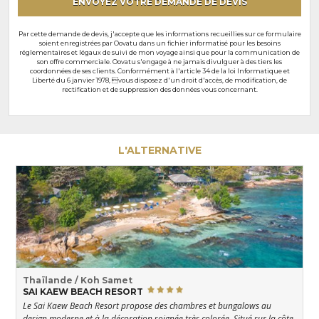
ENVOYEZ VOTRE DEMANDE DE DEVIS
Par cette demande de devis, j'accepte que les informations recueillies sur ce formulaire
soient enregistrées par Oovatu dans un fichier informatisé pour les besoins
réglementaires et légaux de suivi de mon voyage ainsi que pour la communication de
son offre commerciale. Oovatu s'engage à ne jamais divulguer à des tiers les
coordonnées de ses clients. Conformément à l'article 34 de la loi Informatique et
Liberté du 6 janvier 1978, vous disposez d'un droit d'accès, de modification, de
rectification et de suppression des données vous concernant.
L'ALTERNATIVE
Thaïlande / Koh Samet
SAI KAEW BEACH RESORT
Le Sai Kaew Beach Resort propose des chambres et bungalows au
design moderne et à la décoration soignée très colorée. Situé sur la côte,