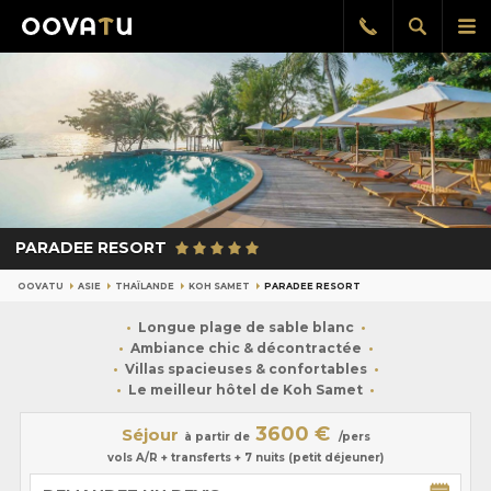
Afficher
Aff
Rappel
gratuit
la
le
recherch
me
pri
PARADEE RESORT
OOVATU
ASIE
THAÏLANDE
KOH SAMET
PARADEE RESORT
Longue plage de sable blanc
Ambiance chic & décontractée
Villas spacieuses & confortables
Le meilleur hôtel de Koh Samet
3600 €
Séjour
à partir de
/pers
vols A/R + transferts + 7 nuits (petit déjeuner)