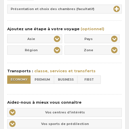
de
Durée
la
Présentation et choix des chambres (facultatif)
:
pension
:
Ajoutez une étape à votre voyage
(optionnel)
Asie
Pays
Région
Zone
Transports :
classe, services et transferts
ECONOMY
PREMIUM
BUSINESS
FIRST
Aidez-nous à mieux vous connaître
Vos
Vos centres d'intérêts
centres
Vos
Vos sports de prédilection
d'intérêts
sports