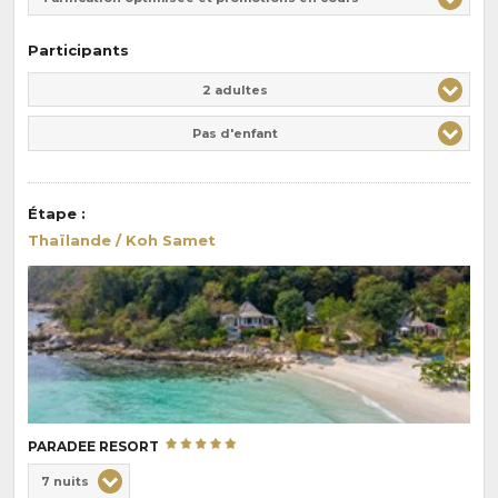
Participants
Adulte(s)
Enfant(s)
2 adultes
Pas d'enfant
Étape
:
Thaïlande / Koh Samet
PARADEE RESORT
Choix
7 nuits