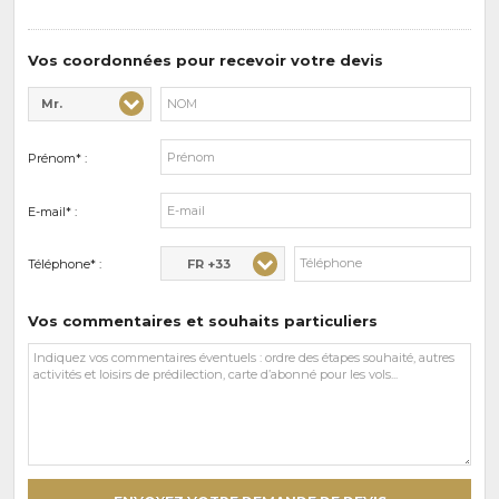
de
prédilections
Vos coordonnées pour recevoir votre devis
Mr.
Civilité* :
Nom* :
Prénom* :
E-mail* :
FR +33
Téléphone* :
Vos commentaires et souhaits particuliers
Vos
commentaires
et
souhaits
particuliers