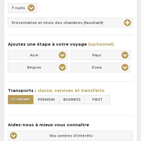
Choix
7 nuits
de
Durée
la
Présentation et choix des chambres (facultatif)
:
pension
:
Ajoutez une étape à votre voyage
(optionnel)
Asie
Pays
Région
Zone
Transports :
classe, services et transferts
ECONOMY
PREMIUM
BUSINESS
FIRST
Aidez-nous à mieux vous connaître
Vos
Vos centres d'intérêts
centres