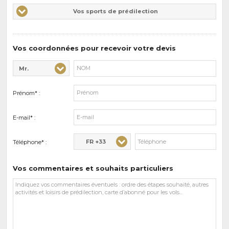
Vos
Vos sports de prédilection
d'intérêts
sports
de
prédilections
Vos coordonnées pour recevoir votre devis
Mr.
Civilité* :
Nom* :
Prénom* :
E-mail* :
FR +33
Téléphone* :
Vos commentaires et souhaits particuliers
Vos
commentaires
et
souhaits