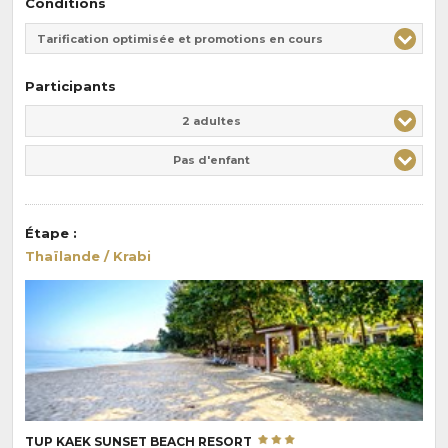
Conditions
Tarification optimisée et promotions en cours
Participants
Adulte(s)
Enfant(s)
2 adultes
Pas d'enfant
Étape
:
Thaïlande / Krabi
TUP KAEK SUNSET BEACH RESORT