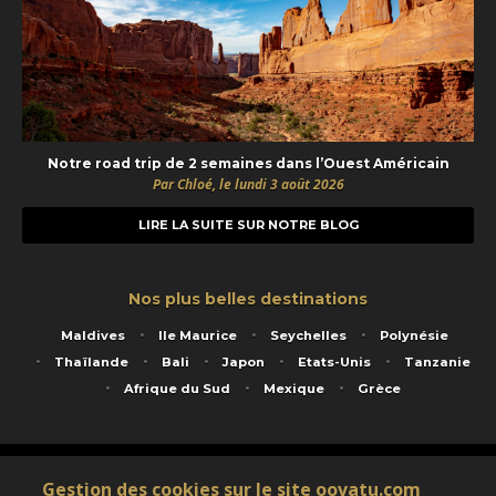
Notre road trip de 2 semaines dans l’Ouest Américain
Par Chloé, le lundi 3 août 2026
LIRE LA SUITE SUR NOTRE BLOG
Nos plus belles destinations
Maldives
Ile Maurice
Seychelles
Polynésie
Thaïlande
Bali
Japon
Etats-Unis
Tanzanie
Afrique du Sud
Mexique
Grèce
Service animé par Nautil Voyages - 22 rue Georges Picquart 75017 Paris - S.A.S
Gestion des cookies sur le site oovatu.com