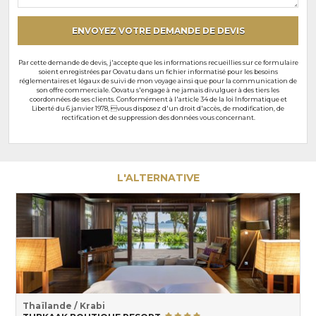
particuliers
ENVOYEZ VOTRE DEMANDE DE DEVIS
Par cette demande de devis, j'accepte que les informations recueillies sur ce formulaire
soient enregistrées par Oovatu dans un fichier informatisé pour les besoins
réglementaires et légaux de suivi de mon voyage ainsi que pour la communication de
son offre commerciale. Oovatu s'engage à ne jamais divulguer à des tiers les
coordonnées de ses clients. Conformément à l'article 34 de la loi Informatique et
Liberté du 6 janvier 1978, vous disposez d'un droit d'accès, de modification, de
rectification et de suppression des données vous concernant.
L'ALTERNATIVE
Thaïlande / Krabi