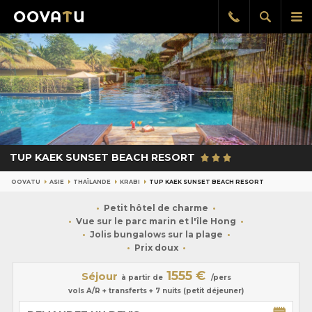
Afficher
Aff
Rappel
gratuit
la
le
recherch
me
pri
TUP KAEK SUNSET BEACH RESORT
OOVATU
ASIE
THAÏLANDE
KRABI
TUP KAEK SUNSET BEACH RESORT
Petit hôtel de charme
Vue sur le parc marin et l'île Hong
Jolis bungalows sur la plage
Prix doux
1555 €
Séjour
à partir de
/pers
vols A/R + transferts + 7 nuits (petit déjeuner)