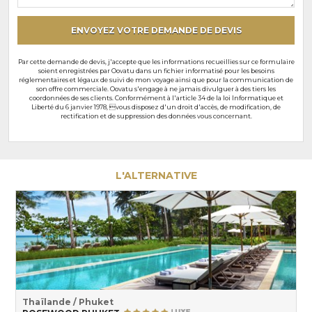
particuliers
ENVOYEZ VOTRE DEMANDE DE DEVIS
Par cette demande de devis, j'accepte que les informations recueillies sur ce formulaire
soient enregistrées par Oovatu dans un fichier informatisé pour les besoins
réglementaires et légaux de suivi de mon voyage ainsi que pour la communication de
son offre commerciale. Oovatu s'engage à ne jamais divulguer à des tiers les
coordonnées de ses clients. Conformément à l'article 34 de la loi Informatique et
Liberté du 6 janvier 1978, vous disposez d'un droit d'accès, de modification, de
rectification et de suppression des données vous concernant.
L'ALTERNATIVE
Thaïlande / Phuket