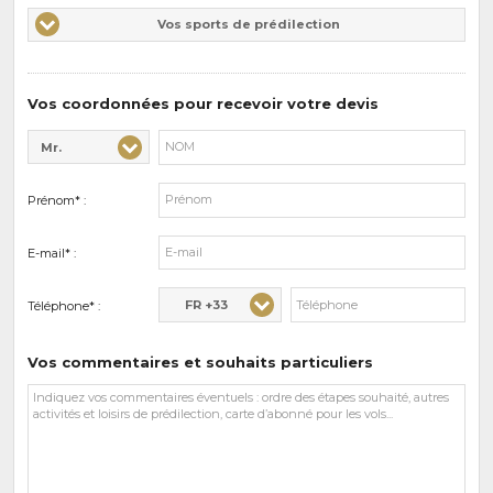
Vos
Vos sports de prédilection
d'intérêts
sports
de
prédilections
Vos coordonnées pour recevoir votre devis
Mr.
Civilité* :
Nom* :
Prénom* :
E-mail* :
FR +33
Téléphone* :
Vos commentaires et souhaits particuliers
Vos
commentaires
et
souhaits