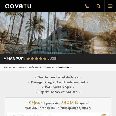
Afficher
Aff
Rappel
gratuit
la
le
recherch
me
pri
AMANPURI
OOVATU
ASIE
THAÏLANDE
PHUKET
AMANPURI
Boutique-hôtel de luxe
Design élégant et traditionnel
Wellness & Spa
Esprit Détox et nature
7300 €
Séjour
à partir de
/pers
vols A/R + transferts + 7 nuits (petit déjeuner)