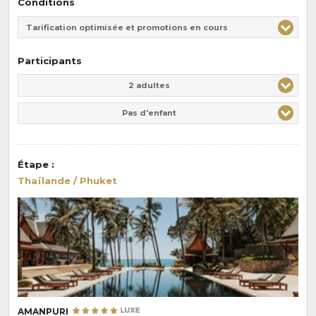
Conditions
Tarification optimisée et promotions en cours
Participants
Adulte(s)
Enfant(s)
2 adultes
Pas d'enfant
Étape
:
Thaïlande / Phuket
AMANPURI