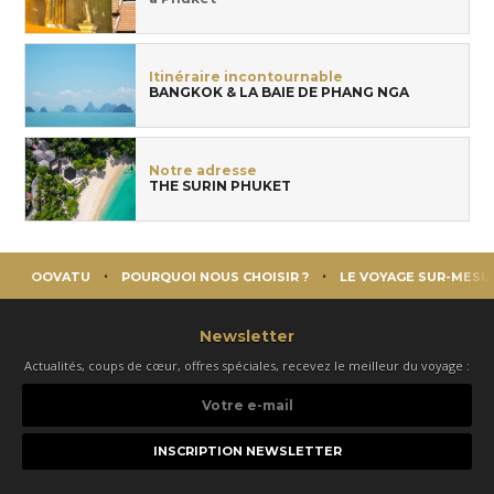
Itinéraire incontournable
BANGKOK & LA BAIE DE PHANG NGA
Notre adresse
THE SURIN PHUKET
OOVATU
POURQUOI NOUS CHOISIR ?
LE VOYAGE SUR-MESU
Newsletter
Actualités, coups de cœur, offres spéciales, recevez le meilleur du voyage :
Votre
e-
mail