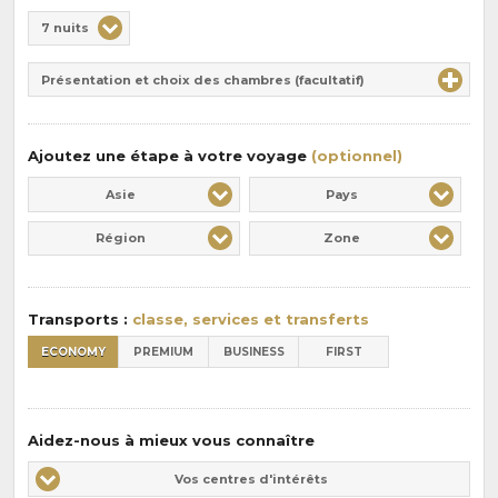
Choix
7 nuits
de
Durée
la
Présentation et choix des chambres (facultatif)
:
pension
:
Ajoutez une étape à votre voyage
(optionnel)
Asie
Pays
Région
Zone
Transports :
classe, services et transferts
ECONOMY
PREMIUM
BUSINESS
FIRST
Aidez-nous à mieux vous connaître
Vos
Vos centres d'intérêts
centres