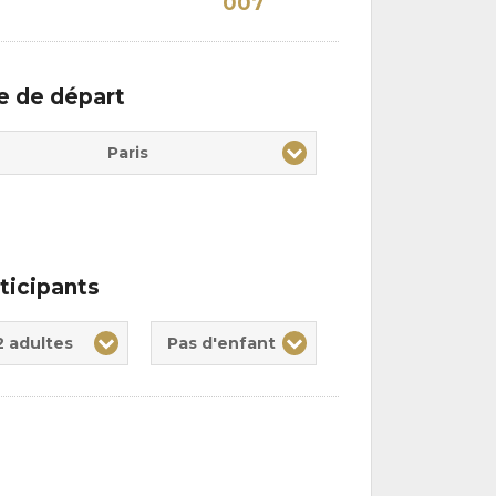
007
le de départ
Paris
ticipants
te(s)
nt(s)
2 adultes
Pas d'enfant