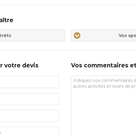
aître
Vos
érêts
Vos spo
sports
de
prédilections
r votre devis
Vos commentaires et 
Vos
commentaires
et
souhaits
particuliers