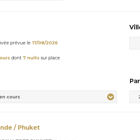
Vil
rivée
prévue le
17/08/2026
jours
dont
7 nuits
sur place
Par
Adul
Enfa
 en cours
ande / Phuket