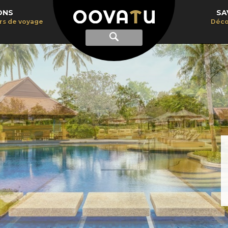
ONS
SA
irs de voyage
Déco
Afficher
Recherche
la
recherche