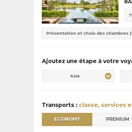
BA
Cho
7
de
Du
la
:
pen
Présentation et choix des chambres (f
:
Ajoutez une étape à votre vo
Asie
Transports :
classe, services e
ECONOMY
PREMIUM