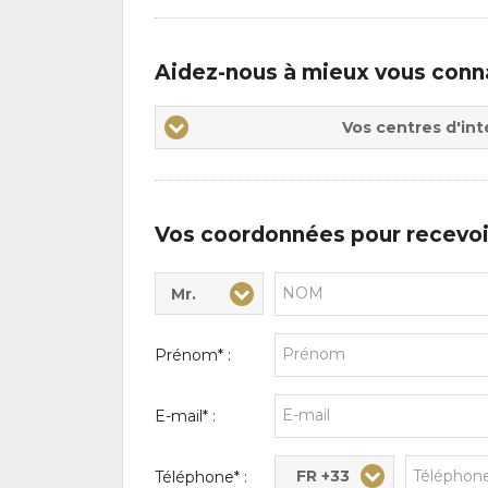
Aidez-nous à mieux vous conn
Vos
Vos centres d'int
centres
d'intérêts
Vos coordonnées pour recevoi
Mr.
Civilité* :
Nom* :
Prénom* :
E-mail* :
FR +33
Téléphone* :