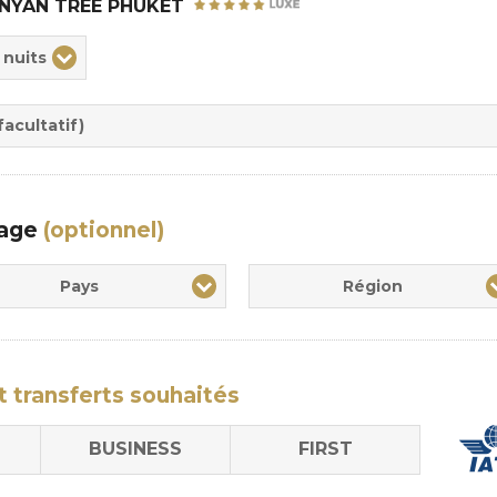
NYAN TREE PHUKET
ix
 nuits
rée
sion
acultatif)
yage
(optionnel)
Pays
Région
t transferts
souhaités
BUSINESS
FIRST