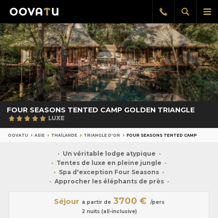
Afficher
Aff
Rappel
gratuit
la
le
recherch
me
pri
FOUR SEASONS TENTED CAMP GOLDEN TRIANGLE
OOVATU
ASIE
THAÏLANDE
TRIANGLE D'OR
FOUR SEASONS TENTED CAMP
Un véritable lodge atypique
Tentes de luxe en pleine jungle
Spa d'exception Four Seasons
Approcher les éléphants de près
3700 €
Séjour
à partir de
/pers
2 nuits (all-inclusive)