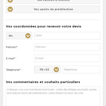
centres
Vos
Vos sports de prédilection
d'intérêts
sports
de
prédilections
Vos coordonnées pour recevoir votre devis
Mr.
Civilité* :
Nom* :
Prénom* :
E-mail* :
FR +33
Téléphone* :
Vos commentaires et souhaits particuliers
Vos
commentaires
et
souhaits