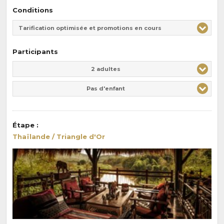
Conditions
Tarification optimisée et promotions en cours
Participants
Adulte(s)
Enfant(s)
2 adultes
Pas d'enfant
Étape
:
Thaïlande / Triangle d'Or