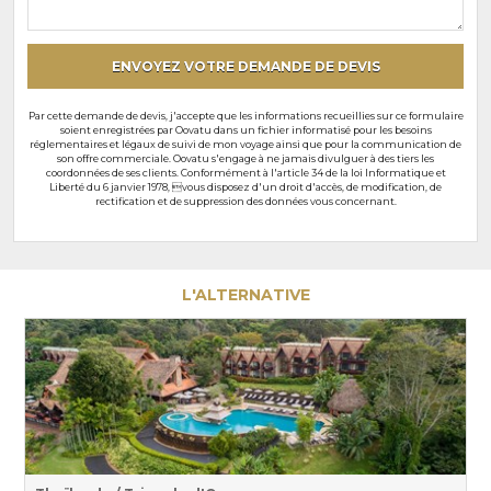
particuliers
ENVOYEZ VOTRE DEMANDE DE DEVIS
Par cette demande de devis, j'accepte que les informations recueillies sur ce formulaire
soient enregistrées par Oovatu dans un fichier informatisé pour les besoins
réglementaires et légaux de suivi de mon voyage ainsi que pour la communication de
son offre commerciale. Oovatu s'engage à ne jamais divulguer à des tiers les
coordonnées de ses clients. Conformément à l'article 34 de la loi Informatique et
Liberté du 6 janvier 1978, vous disposez d'un droit d'accès, de modification, de
rectification et de suppression des données vous concernant.
L'ALTERNATIVE