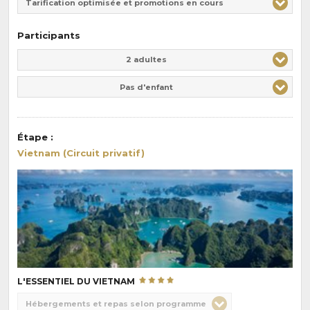
Tarification optimisée et promotions en cours
Participants
Adulte(s)
Enfant(s)
2 adultes
Pas d'enfant
Étape
:
Vietnam (Circuit privatif)
L'ESSENTIEL DU VIETNAM
Choix
Hébergements et repas selon programme