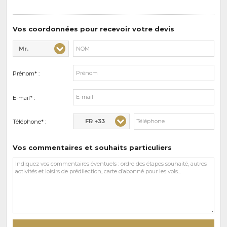
sports
de
prédilections
Vos coordonnées pour recevoir votre devis
Mr.
Civilité* :
Nom* :
Prénom* :
E-mail* :
FR +33
Téléphone* :
Vos commentaires et souhaits particuliers
Vos
commentaires
et
souhaits
particuliers