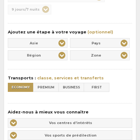
de
Durée
9 jours/7 nuits
la
:
pension
:
Ajoutez une étape à votre voyage
(optionnel)
Asie
Pays
Région
Zone
Transports :
classe, services et transferts
ECONOMY
PREMIUM
BUSINESS
FIRST
Aidez-nous à mieux vous connaître
Vos
Vos centres d'intérêts
centres
Vos
Vos sports de prédilection
d'intérêts