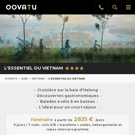
Afficher
Aff
Rappel
gratuit
la
le
recherch
me
pri
L'ESSENTIEL DU VIETNAM
OOVATU
ASIE
VIETNAM
L'ESSENTIEL DU VIETNAM
Croisière sur la baie d'Halong
Découvertes gastronomiques
Balades à vélo & en bateau
L'idéal pour un court séjour
2835 €
Itinéraire
à partir de
/pers
9 jours / 7 nuits : vols A/R + transferts + visites, hébergements et
repas selon programme