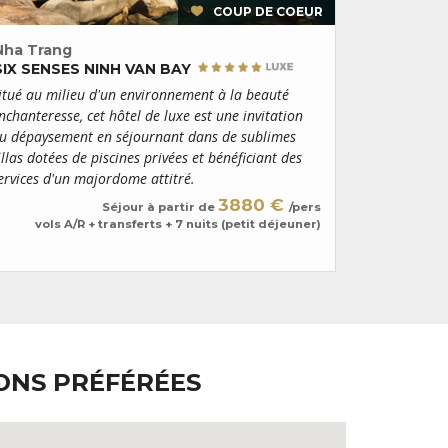
COUP DE COEUR
Nha Trang
Vietnam
SIX SENSES NINH VAN BAY
L'ESSENT
itué au milieu d'un environnement à la beauté
Découvrez le
nchanteresse, cet hôtel de luxe est une invitation
cours de bel
u dépaysement en séjournant dans de sublimes
de déjeuner
illas dotées de piscines privées et bénéficiant des
culture et g
ervices d'un majordome attitré.
aperçu du p
3880 €
Séjour à partir de
/pers
vols A/R + transferts + 7 nuits (petit déjeuner)
vols A/
IONS PRÉFÉRÉES