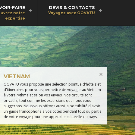
VOIR-FAIRE
DEVIS & CONTACTS
uvrez notre
Voyagez avec OOVATU
expertise
VIETNAM
OOVATU vous propose une sélection pointue d'hôtels et
d'itinéraires pour vous permettre de voyager au Vietnam
à votre rythme et selon vos envies. Nos circuits sont
privatifs, tout comme les excursions que nous vous
suggérons. Nous vous offrons aussi la possibilité d'avoir
un guide francophone à vos côtés pendant tout ou partie
de votre voyage pour une approche culturelle du pays.