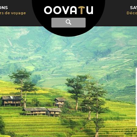
ONS
SA
irs de voyage
Déco
Afficher
Recherche
la
recherche