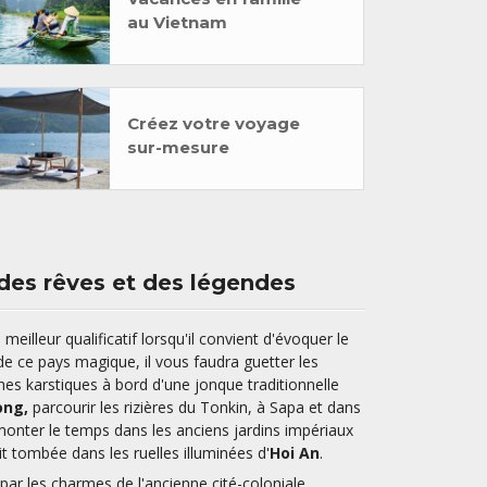
au Vietnam
Créez votre voyage
sur-mesure
 des rêves et des légendes
eilleur qualificatif lorsqu'il convient d'évoquer le
e ce pays magique, il vous faudra guetter les
hes karstiques à bord d'une jonque traditionnelle
ong,
parcourir les rizières du Tonkin, à Sapa et dans
monter le temps dans les anciens jardins impériaux
t tombée dans les ruelles illuminées d'
Hoi An
.
par les charmes de l'ancienne cité-coloniale