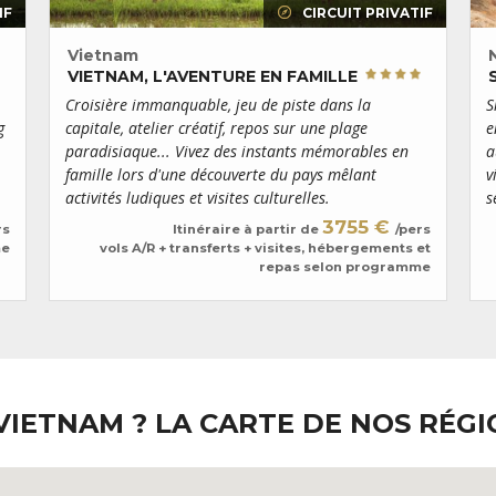
IF
CIRCUIT PRIVATIF
Vietnam
VIETNAM, L'AVENTURE EN FAMILLE
Croisière immanquable, jeu de piste dans la
S
g
capitale, atelier créatif, repos sur une plage
e
paradisiaque... Vivez des instants mémorables en
a
famille lors d'une découverte du pays mêlant
v
activités ludiques et visites culturelles.
s
3755 €
rs
Itinéraire à partir de
/pers
me
vols A/R + transferts + visites, hébergements et
repas selon programme
 VIETNAM ?
LA CARTE DE NOS RÉG