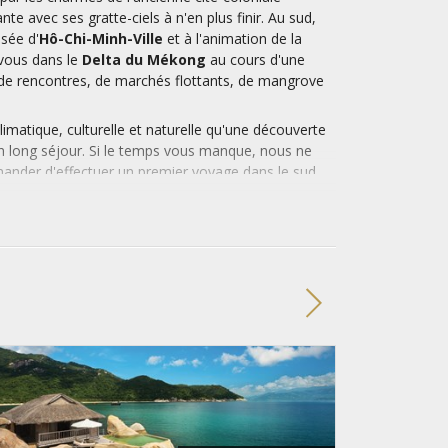
nte avec ses gratte-ciels à n'en plus finir. Au sud,
sée d'
Hô-Chi-Minh-Ville
et à l'animation de la
-vous dans le
Delta du Mékong
au cours d'une
e de rencontres, de marchés flottants, de mangrove
climatique, culturelle et naturelle qu'une découverte
n long séjour. Si le temps vous manque, nous ne
ander d'effectuer un premier voyage dans le sud,
nd, pour découvrir les capitales culturelles, la
nord.
u une destination balnéaire très courue avec des
'île sublime de
Con Dao
ou la joyeuse
Phu
iennes et du Golfe de Thaïlande. Il est ainsi
 de découverte pour finir sur quelques jours de
.
ourrez être que subjugué par votre
voyage au