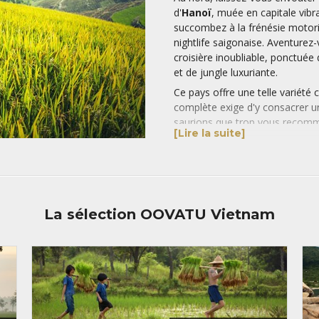
d'
Hanoï
, muée en capitale vibra
succombez à la frénésie motori
nightlife saigonaise. Aventurez
croisière inoubliable, ponctué
et de jungle luxuriante.
Ce pays offre une telle variété 
complète exige d'y consacrer u
saurions que trop vous recomm
[Lire la suite]
de
Saigon
au Mékong, et un seco
baie d’Halong et les ethnie du 
Le Vietnam est également deven
plages magnifiques comme sur l
Quoc
en face des côtes Cambodg
La sélection OOVATU Vietnam
possible de combiner un voyage
détente, les pieds dans le sable
Si vous aimez l’Asie, vous ne p
Vietnam.