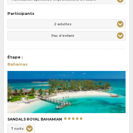
Participants
Adulte(s)
Enfant(s)
2 adultes
Pas d'enfant
Étape
:
Bahamas
SANDALS ROYAL BAHAMIAN
Choix
7 nuits