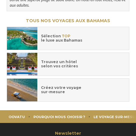
aux adultes.
TOUS NOS VOYAGES AUX BAHAMAS
Sélection
TOP
le luxe aux Bahamas
Trouvez un hôtel
selon vos critères
Créez votre voyage
sur-mesure
OOVATU
POURQUOI NOUS CHOISIR ?
LE VOYAGE SUR-MESU
Newsletter