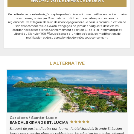
ENVOYEZ VOTRE DEMANDE DE DEVIS
Par cette demande de devis, j'accepte que les informations recueillies sur ce formulaire
soient enregistrées par Oovatu dans un fichier informatisé pour les besoins
réglementaires et légaux de suivi de mon voyage ainsi que pour la communication de
son offre commerciale. Oovatu s'engage à ne jamais divulguer à des tiers les
coordonnées de ses clients. Conformément à l'article 34 de la loi Informatique et
Liberté du 6 janvier 1978, vous disposez d'un droit d'accès, de modification, de
rectification et de suppression des données vous concernant.
L'ALTERNATIVE
Caraïbes / Sainte-Lucie
SANDALS GRANDE ST. LUCIAN
Entouré de part et d'autre par la mer, l'hôtel Sandals Grande St Lucian
borde une superbe plage de sable blanc. Un hôtel en tout inclus, réservé