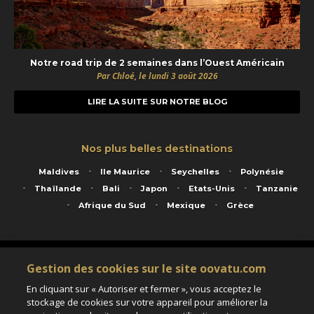
Notre road trip de 2 semaines dans l’Ouest Américain
Par Chloé, le lundi 3 août 2026
LIRE LA SUITE SUR NOTRE BLOG
Nos plus belles destinations
Maldives
Ile Maurice
Seychelles
Polynésie
Thaïlande
Bali
Japon
Etats-Unis
Tanzanie
Afrique du Sud
Mexique
Grèce
Service animé par Nautil Voyages - 22 rue Georges Picquart 75017 Paris - S.A.S
Gestion des cookies sur le site oovatu.com
au capital de 155 696 euros - RCS Paris B 423 671 973 - Code APE 7911Z
Matricule Atout France IM075100020 - Garantie financière Groupama - Agrément IATA
En cliquant sur « Autoriser et fermer », vous acceptez le
n°20-2 4177 1
stockage de cookies sur votre appareil pour améliorer la
Assurance responsabilité civile et professionnelle HISCOX RCP0081066