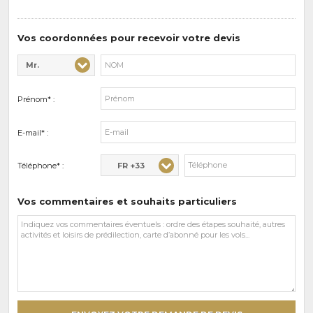
de
prédilections
Vos coordonnées pour recevoir votre devis
Mr.
Civilité* :
Nom* :
Prénom* :
E-mail* :
FR +33
Téléphone* :
Vos commentaires et souhaits particuliers
Vos
commentaires
et
souhaits
particuliers