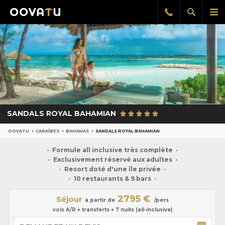
Afficher
Aff
Rappel
gratuit
la
le
recherch
me
pri
SANDALS ROYAL BAHAMIAN
OOVATU
CARAÏBES
BAHAMAS
SANDALS ROYAL BAHAMIAN
Formule all inclusive très complète
Exclusivement réservé aux adultes
Resort doté d'une île privée
10 restaurants & 9 bars
2795 €
Séjour
à partir de
/pers
vols A/R + transferts + 7 nuits (all-inclusive)