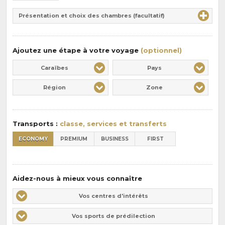
de
Durée
la
Présentation et choix des chambres (facultatif)
:
pension
:
Ajoutez une étape à votre voyage
(optionnel)
Caraïbes
Pays
Région
Zone
Transports :
classe, services et transferts
ECONOMY
PREMIUM
BUSINESS
FIRST
Aidez-nous à mieux vous connaître
Vos
Vos centres d'intérêts
centres
Vos
Vos sports de prédilection
d'intérêts
sports