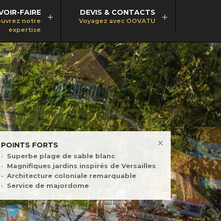
VOIR-FAIRE
DEVIS & CONTACTS
uvrez notre
Voyagez avec OOVATU
expertise
POINTS FORTS
Superbe plage de sable blanc
Magnifiques jardins inspirés de Versailles
Architecture coloniale remarquable
Service de majordome