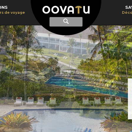
ONS
SA
irs de voyage
Déco
Afficher
Recherche
la
recherche