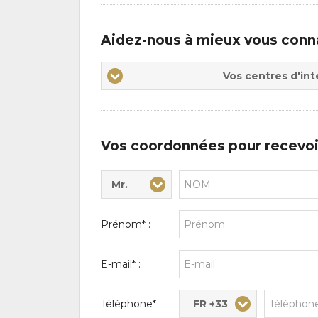
Aidez-nous à mieux vous conn
Vos
Vos centres d'int
centres
d'intérêts
Vos coordonnées pour recevoi
Mr.
Civilité* :
Nom* :
Prénom* :
E-mail* :
FR +33
Téléphone* :