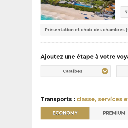
Cho
7
de
Du
la
:
pen
Présentation et choix des chambres (f
:
Ajoutez une étape à votre vo
Caraïbes
Transports :
classe, services e
ECONOMY
PREMIUM