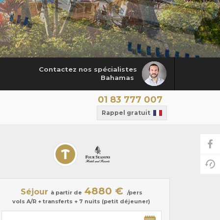
Contactez nos spécialistes
Bahamas
01 83 777 007
Rappel gratuit
4880 €
Séjour
à partir de
/pers
vols A/R + transferts + 7 nuits (petit déjeuner)