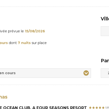
Vil
rivée
prévue le
15/08/2026
jours
dont
7 nuits
sur place
Par
Adul
Enfa
 en cours
mas
E OCEAN CLUB, A FOUR SEASONS RESORT