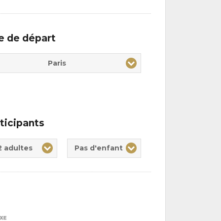
le de départ
Paris
ticipants
te(s)
nt(s)
2 adultes
Pas d'enfant