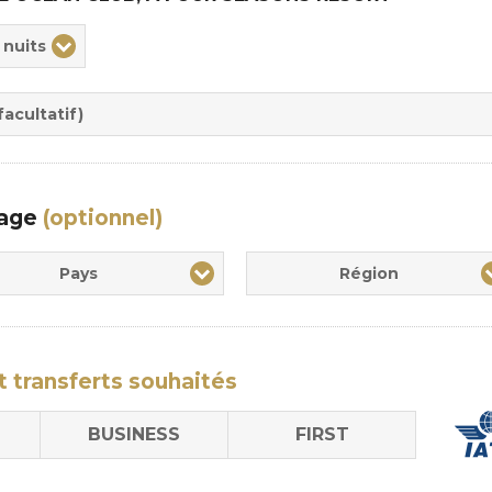
ix
 nuits
rée
sion
acultatif)
yage
(optionnel)
Pays
Région
t transferts
souhaités
BUSINESS
FIRST