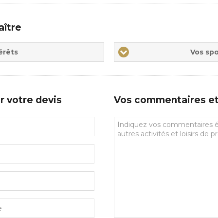
aître
Vos
érêts
Vos spo
sports
de
prédilections
r votre devis
Vos commentaires et 
Vos
commentaires
et
souhaits
particuliers