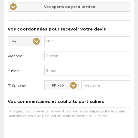
Vos
Vos sports de prédilection
d'intérêts
sports
de
prédilections
Vos coordonnées pour recevoir votre devis
Mr.
Civilité* :
Nom* :
Prénom* :
E-mail* :
FR +33
Téléphone* :
Vos commentaires et souhaits particuliers
Vos
commentaires
et
souhaits