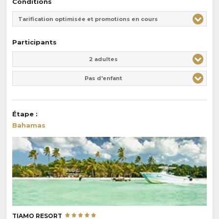
Conditions
Tarification optimisée et promotions en cours
Participants
Adulte(s)
Enfant(s)
2 adultes
Pas d'enfant
Étape
:
Bahamas
TIAMO RESORT