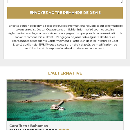
particuliers
ENVOYEZ VOTRE DEMANDE DE DEVIS
Par cette demande de devis, j'accepte que les informations recueillies sur ce formulaire
soient enregistrées par Oovatu dans un fichier informatisé pour les besoins
réglementaires et légaux de suivi de mon voyage ainsi que pour la communication de
son offre commerciale. Oovatu s'engage à ne jamais divulguer à des tiers les
coordonnées de ses clients. Conformément à l'article 34 de la loi Informatique et
Liberté du 6 janvier 1978, vous disposez d'un droit d'accès, de modification, de
rectification et de suppression des données vous concernant.
L'ALTERNATIVE
Caraïbes / Bahamas