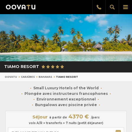
Afficher
Aff
Rappel
gratuit
la
le
recherch
me
pri
TIAMO RESORT
OOVATU
CARAÏBES
BAHAMAS
TIAMO RESORT
Small Luxury Hotels of the World
Plongée avec instructeurs francophones
Environnement exceptionnel
Bungalows avec piscine privée
4370 €
Séjour
à partir de
/pers
vols A/R + transferts + 7 nuits (petit déjeuner)