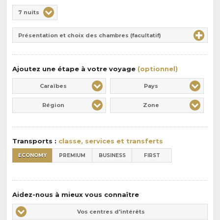
Choix
7 nuits
de
Durée
la
Présentation et choix des chambres (facultatif)
:
pension
:
Ajoutez une étape à votre voyage
(optionnel)
Caraïbes
Pays
Région
Zone
Transports :
classe, services et transferts
ECONOMY
PREMIUM
BUSINESS
FIRST
Aidez-nous à mieux vous connaître
Vos
Vos centres d'intérêts
centres