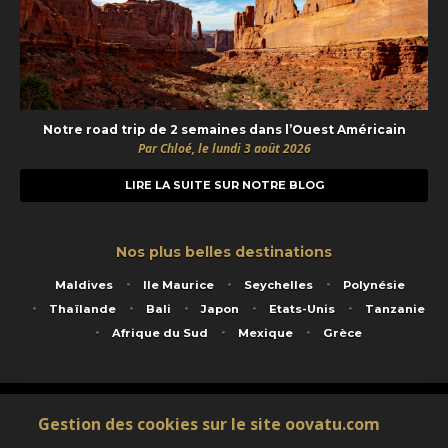
Notre road trip de 2 semaines dans l’Ouest Américain
Par Chloé, le lundi 3 août 2026
LIRE LA SUITE SUR NOTRE BLOG
Nos plus belles destinations
Maldives
Ile Maurice
Seychelles
Polynésie
Thaïlande
Bali
Japon
Etats-Unis
Tanzanie
Afrique du Sud
Mexique
Grèce
Service animé par Nautil Voyages - 22 rue Georges Picquart 75017 Paris - S.A.S
Gestion des cookies sur le site oovatu.com
au capital de 155 696 euros - RCS Paris B 423 671 973 - Code APE 7911Z
Matricule Atout France IM075100020 - Garantie financière Groupama - Agrément IATA