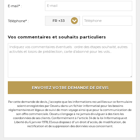
E-mail* :
FR +33
Téléphone* :
Vos commentaires et souhaits particuliers
Vos
commentaires
et
souhaits
particuliers
ENVOYEZ VOTRE DEMANDE DE DEVIS
Par cette demande de devis, j'accepte que les informations recueillies sur ce formulaire
soient enregistrées par Oovatu dans un fichier informatisé pour les besoins
réglementaires et légaux de suivi de mon voyage ainsi que pour la communication de
son offre commerciale. Oovatu s'engage à ne jamais divulguer à des tiers les
coordonnées de ses clients. Conformément à l'article 34 de la loi Informatique et
Liberté du 6 janvier 1978, vous disposez d'un droit d'accès, de modification, de
rectification et de suppression des données vous concernant.