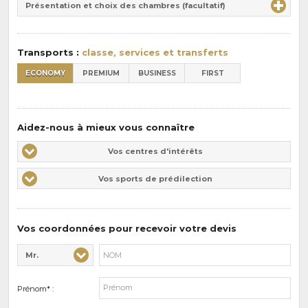
la
Présentation et choix des chambres (facultatif)
:
pension
:
Transports :
classe, services et transferts
ECONOMY
PREMIUM
BUSINESS
FIRST
Aidez-nous à mieux vous connaître
Vos
Vos centres d'intérêts
centres
Vos
Vos sports de prédilection
d'intérêts
sports
de
prédilections
Vos coordonnées pour recevoir votre devis
Mr.
Civilité* :
Nom* :
Prénom* :