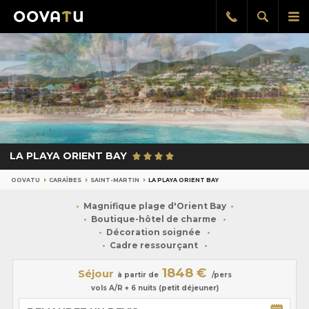
Afficher
Aff
Rappel
gratuit
la
le
recherch
me
pri
LA PLAYA ORIENT BAY
OOVATU
CARAÏBES
SAINT-MARTIN
LA PLAYA ORIENT BAY
Magnifique plage d'Orient Bay
Boutique-hôtel de charme
Décoration soignée
Cadre ressourçant
1848 €
Séjour
à partir de
/pers
vols A/R + 6 nuits (petit déjeuner)