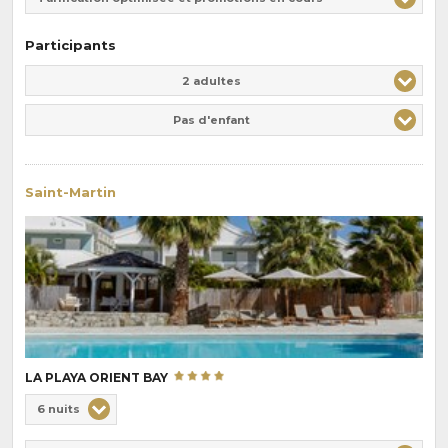
Participants
Adulte(s)
Enfant(s)
2 adultes
Pas d'enfant
Saint-Martin
LA PLAYA ORIENT BAY
Choix
6 nuits
de
Durée