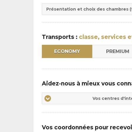
Du
la
:
pen
Présentation et choix des chambres (f
:
Transports :
classe, services e
ECONOMY
PREMIUM
Aidez-nous à mieux vous conn
Vos
Vos centres d'int
centres
d'intérêts
Vos coordonnées pour recevoi