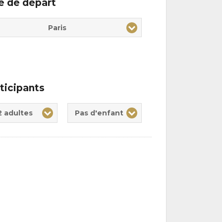
le de départ
Paris
ticipants
te(s)
nt(s)
2 adultes
Pas d'enfant