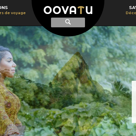
ONS
SA
irs de voyage
Déco
Afficher
Recherche
la
recherche