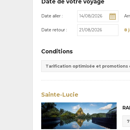
Date de votre voyage
Date aller :
Ar
Date retour :
8 
Conditions
Tarification optimisée et promotions
Sainte-Lucie
RA
Cho
7
de