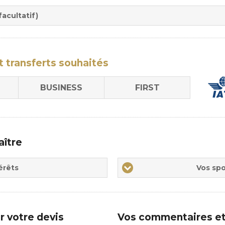
rée
sion
acultatif)
t transferts
souhaités
BUSINESS
FIRST
aître
Vos
érêts
Vos spo
sports
de
prédilections
r votre devis
Vos commentaires et 