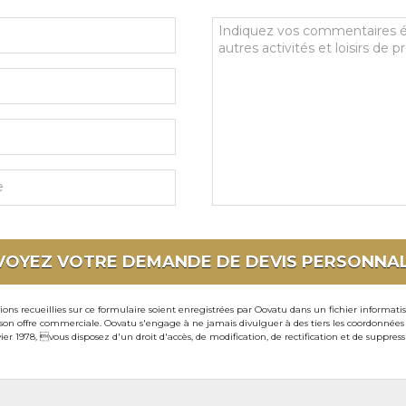
Vos
commentaires
et
souhaits
particuliers
VOYEZ VOTRE DEMANDE DE DEVIS
PERSONNAL
ons recueillies sur ce formulaire soient enregistrées par Oovatu dans un fichier informati
 offre commerciale. Oovatu s'engage à ne jamais divulguer à des tiers les coordonnées de 
ier 1978, vous disposez d'un droit d'accès, de modification, de rectification et de suppre