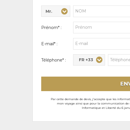
Mr.
Civilité* :
Nom* :
Prénom* :
E-mail* :
FR +33
Téléphone* :
EN
Par cette demande de devis, j'accepte que les informati
mon voyage ainsi que pour la communication de son
Informatique et Liberté du 6 janv