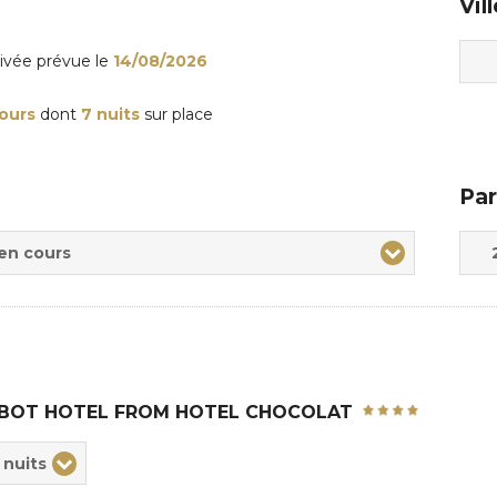
Vil
rivée
prévue le
14/08/2026
jours
dont
7 nuits
sur place
Par
Adul
Enfa
 en cours
BOT HOTEL FROM HOTEL CHOCOLAT
ix
 nuits