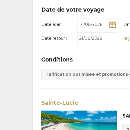
Date de votre voyage
Date aller :
Ar
Date retour :
8 
Conditions
Tarification optimisée et promotions
Sainte-Lucie
SA
Cho
7