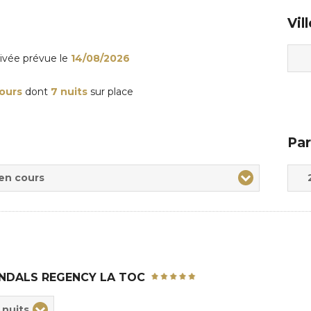
Vil
rivée
prévue le
14/08/2026
jours
dont
7 nuits
sur place
Par
Adul
Enfa
 en cours
NDALS REGENCY LA TOC
ix
 nuits