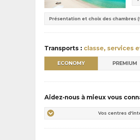
de
Du
la
:
pen
Présentation et choix des chambres (f
:
Transports :
classe, services e
ECONOMY
PREMIUM
Aidez-nous à mieux vous conn
Vos
Vos centres d'int
centres
d'intérêts