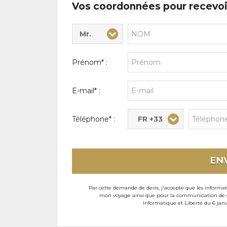
Vos coordonnées pour recevoi
Mr.
Civilité* :
Nom* :
Prénom* :
E-mail* :
FR +33
Téléphone* :
EN
Par cette demande de devis, j'accepte que les informati
mon voyage ainsi que pour la communication de son
Informatique et Liberté du 6 janv