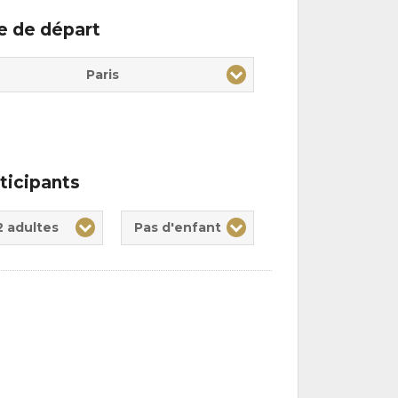
le de départ
Paris
ticipants
te(s)
nt(s)
2 adultes
Pas d'enfant