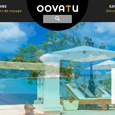
ONS
SA
irs de voyage
Déco
Afficher
Recherche
la
recherche