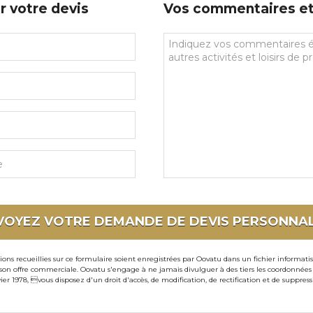
r votre devis
Vos commentaires et 
Vos
commentaires
et
souhaits
particuliers
VOYEZ VOTRE DEMANDE DE DEVIS
PERSONNAL
ons recueillies sur ce formulaire soient enregistrées par Oovatu dans un fichier informati
 offre commerciale. Oovatu s'engage à ne jamais divulguer à des tiers les coordonnées de 
ier 1978, vous disposez d'un droit d'accès, de modification, de rectification et de suppre