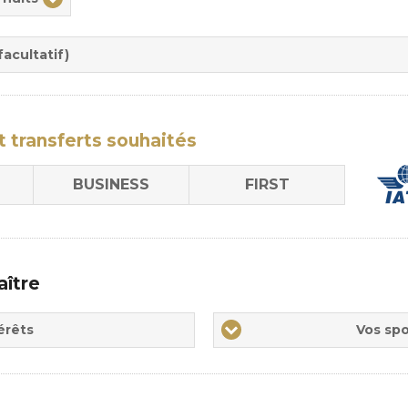
rée
sion
acultatif)
t transferts
souhaités
BUSINESS
FIRST
aître
Vos
érêts
Vos spo
sports
de
prédilections