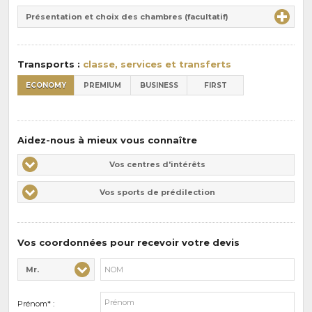
Durée
la
Présentation et choix des chambres (facultatif)
:
pension
:
Transports :
classe, services et transferts
ECONOMY
PREMIUM
BUSINESS
FIRST
Aidez-nous à mieux vous connaître
Vos
Vos centres d'intérêts
centres
Vos
Vos sports de prédilection
d'intérêts
sports
de
prédilections
Vos coordonnées pour recevoir votre devis
Mr.
Civilité* :
Nom* :
Prénom* :