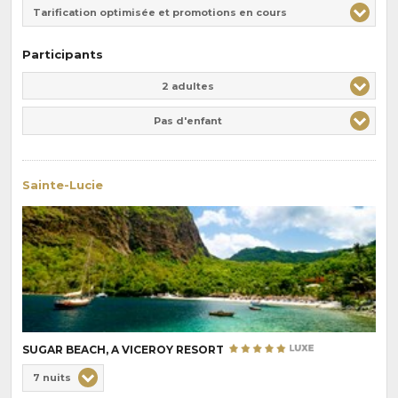
Tarification optimisée et promotions en cours
Participants
Adulte(s)
Enfant(s)
2 adultes
Pas d'enfant
Sainte-Lucie
SUGAR BEACH, A VICEROY RESORT
Choix
7 nuits
de