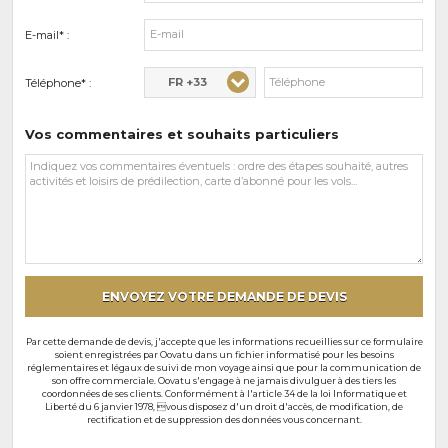
E-mail* :
FR +33
Téléphone* :
Vos commentaires et souhaits particuliers
Vos
commentaires
et
souhaits
particuliers
ENVOYEZ VOTRE DEMANDE DE DEVIS
Par cette demande de devis, j'accepte que les informations recueillies sur ce formulaire
soient enregistrées par Oovatu dans un fichier informatisé pour les besoins
réglementaires et légaux de suivi de mon voyage ainsi que pour la communication de
son offre commerciale. Oovatu s'engage à ne jamais divulguer à des tiers les
coordonnées de ses clients. Conformément à l'article 34 de la loi Informatique et
Liberté du 6 janvier 1978, vous disposez d'un droit d'accès, de modification, de
rectification et de suppression des données vous concernant.