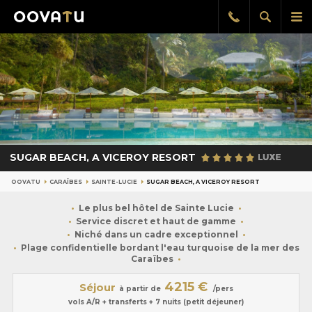
Afficher
Aff
Rappel
gratuit
la
le
recherch
me
pri
SUGAR BEACH, A VICEROY RESORT
OOVATU
CARAÏBES
SAINTE-LUCIE
SUGAR BEACH, A VICEROY RESORT
Le plus bel hôtel de Sainte Lucie
Service discret et haut de gamme
Niché dans un cadre exceptionnel
Plage confidentielle bordant l'eau turquoise de la mer des
Caraïbes
4215 €
Séjour
à partir de
/pers
vols A/R + transferts + 7 nuits (petit déjeuner)