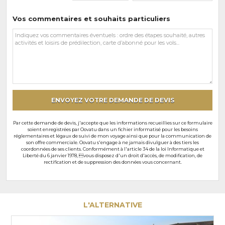
Vos commentaires et souhaits particuliers
Vos
commentaires
et
souhaits
particuliers
ENVOYEZ VOTRE DEMANDE DE DEVIS
Par cette demande de devis, j'accepte que les informations recueillies sur ce formulaire
soient enregistrées par Oovatu dans un fichier informatisé pour les besoins
réglementaires et légaux de suivi de mon voyage ainsi que pour la communication de
son offre commerciale. Oovatu s'engage à ne jamais divulguer à des tiers les
coordonnées de ses clients. Conformément à l'article 34 de la loi Informatique et
Liberté du 6 janvier 1978, vous disposez d'un droit d'accès, de modification, de
rectification et de suppression des données vous concernant.
L'ALTERNATIVE