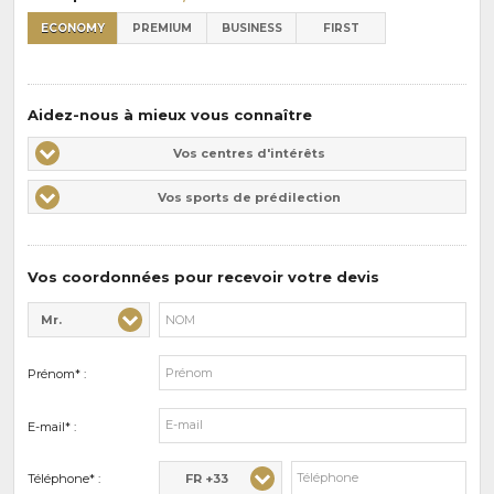
ECONOMY
PREMIUM
BUSINESS
FIRST
Aidez-nous à mieux vous connaître
Vos
Vos centres d'intérêts
centres
Vos
Vos sports de prédilection
d'intérêts
sports
de
prédilections
Vos coordonnées pour recevoir votre devis
Mr.
Civilité* :
Nom* :
Prénom* :
E-mail* :
FR +33
Téléphone* :