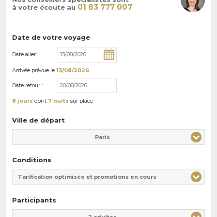
01 83 777 007
à votre écoute au
Date de votre voyage
Date aller :
Arrivée
prévue le
13/08/2026
Date retour :
8 jours
dont
7 nuits
sur place
Ville de départ
Paris
Conditions
Tarification optimisée et promotions en cours
Participants
Adulte(s)
Enfant(s)
2 adultes