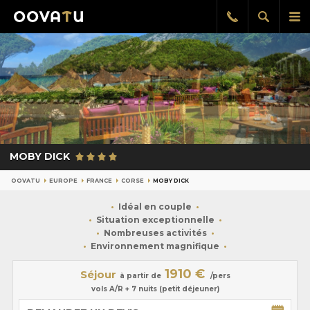
Afficher
Aff
Rappel
gratuit
la
le
recherch
me
pri
MOBY DICK
OOVATU
EUROPE
FRANCE
CORSE
MOBY DICK
Idéal en couple
Situation exceptionnelle
Nombreuses activités
Environnement magnifique
1910 €
Séjour
à partir de
/pers
vols A/R + 7 nuits (petit déjeuner)