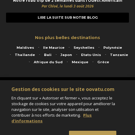
Notre road trip de 2 semaines dans l’Ouest Américain
Par Chloé, le lundi 3 août 2026
LIRE LA SUITE SUR NOTRE BLOG
Nos plus belles destinations
Maldives
Ile Maurice
Seychelles
Polynésie
Thaïlande
Bali
Japon
Etats-Unis
Tanzanie
Afrique du Sud
Mexique
Grèce
Service animé par Nautil Voyages - 22 rue Georges Picquart 75017 Paris - S.A.S
Gestion des cookies sur le site oovatu.com
au capital de 155 696 euros - RCS Paris B 423 671 973 - Code APE 7911Z
Matricule Atout France IM075100020 - Garantie financière Groupama - Agrément IATA
En cliquant sur « Autoriser et fermer », vous acceptez le
n°20-2 4177 1
stockage de cookies sur votre appareil pour améliorer la
Assurance responsabilité civile et professionnelle HISCOX RCP0081066
navigation sur le site, analyser son utilisation et
contribuer à nos efforts de marketing.
Plus
d'informations