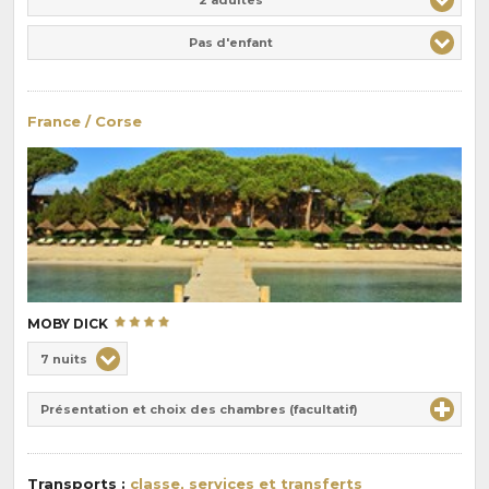
Pas d'enfant
France / Corse
MOBY DICK
Choix
7 nuits
de
Durée
la
Présentation et choix des chambres (facultatif)
:
pension
:
Transports :
classe, services et transferts