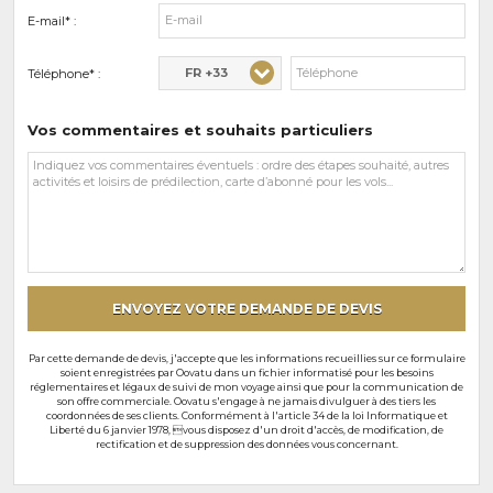
E-mail* :
FR +33
Téléphone* :
Vos commentaires et souhaits particuliers
Vos
commentaires
et
souhaits
particuliers
ENVOYEZ VOTRE DEMANDE DE DEVIS
Par cette demande de devis, j'accepte que les informations recueillies sur ce formulaire
soient enregistrées par Oovatu dans un fichier informatisé pour les besoins
réglementaires et légaux de suivi de mon voyage ainsi que pour la communication de
son offre commerciale. Oovatu s'engage à ne jamais divulguer à des tiers les
coordonnées de ses clients. Conformément à l'article 34 de la loi Informatique et
Liberté du 6 janvier 1978, vous disposez d'un droit d'accès, de modification, de
rectification et de suppression des données vous concernant.