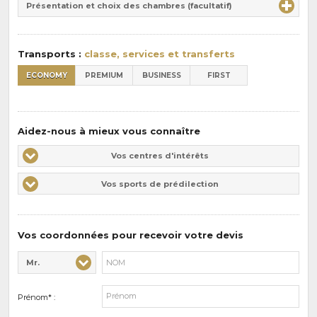
la
Présentation et choix des chambres (facultatif)
:
pension
:
Transports :
classe, services et transferts
ECONOMY
PREMIUM
BUSINESS
FIRST
Aidez-nous à mieux vous connaître
Vos
Vos centres d'intérêts
centres
Vos
Vos sports de prédilection
d'intérêts
sports
de
prédilections
Vos coordonnées pour recevoir votre devis
Mr.
Civilité* :
Nom* :
Prénom* :