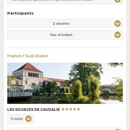
Participants
Adulte(s)
Enfant(s)
2 adultes
Pas d'enfant
France / Sud-Ouest
LES SOURCES DE CAUDALIE
Choix
3 nuits
de
Durée