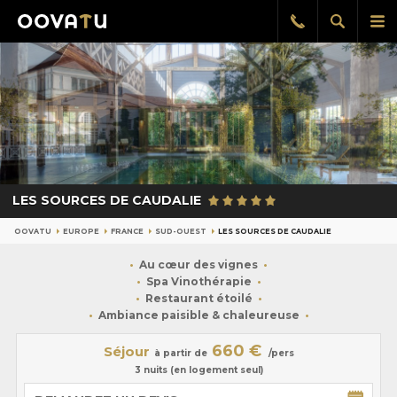
Afficher
Aff
Rappel
gratuit
la
le
recherch
me
pri
LES SOURCES DE CAUDALIE
OOVATU
EUROPE
FRANCE
SUD-OUEST
LES SOURCES DE CAUDALIE
Au cœur des vignes
Spa Vinothérapie
Restaurant étoilé
Ambiance paisible & chaleureuse
660 €
Séjour
à partir de
/pers
3 nuits (en logement seul)