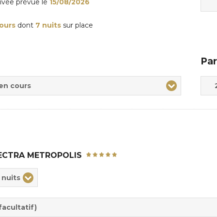
rivée
prévue le
15/08/2026
jours
dont
7 nuits
sur place
Par
Adul
Enfa
 en cours
ECTRA METROPOLIS
ix
 nuits
rée
sion
acultatif)