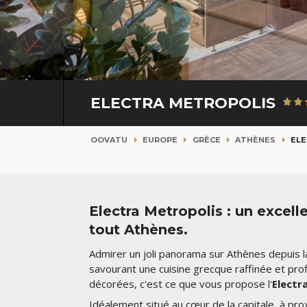
ELECTRA METROPOLIS
OOVATU
EUROPE
GRÈCE
ATHÈNES
ELE
Electra Metropolis : un excel
tout Athènes.
Admirer un joli panorama sur Athènes depuis la 
savourant une cuisine grecque raffinée et p
décorées, c'est ce que vous propose l'
Electr
Idéalement situé au cœur de la capitale, à pro