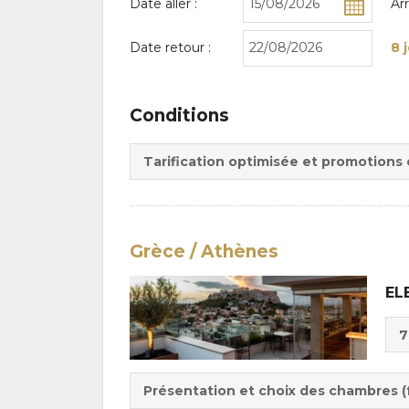
Date aller :
Ar
Date retour :
8 
Conditions
Tarification optimisée et promotions
Grèce / Athènes
EL
Cho
7
de
Du
la
:
pen
Présentation et choix des chambres (f