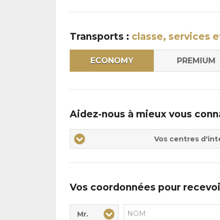
:
Transports :
classe, services e
ECONOMY
PREMIUM
Aidez-nous à mieux vous conn
Vos
Vos centres d'int
centres
d'intérêts
Vos coordonnées pour recevoi
Mr.
Civilité* :
Nom* :