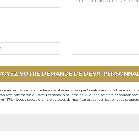
et
souhaits
particuliers
VOYEZ VOTRE DEMANDE DE DEVIS
PERSONNAL
ons recueillies sur ce formulaire soient enregistrées par Oovatu dans un fichier informati
 offre commerciale. Oovatu s'engage à ne jamais divulguer à des tiers les coordonnées de 
ier 1978, vous disposez d'un droit d'accès, de modification, de rectification et de suppre