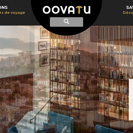
ONS
SA
irs de voyage
Déco
Afficher
Recherche
la
recherche