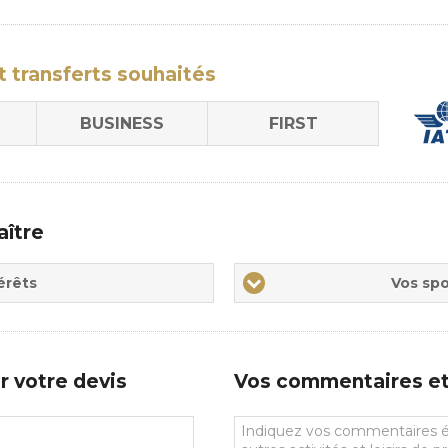
t transferts
souhaités
BUSINESS
FIRST
aître
Vos
érêts
Vos spo
sports
de
prédilections
r votre devis
Vos commentaires et 
Vos
commentaires