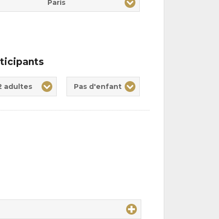
Paris
ticipants
te(s)
nt(s)
2 adultes
Pas d'enfant