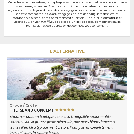
Par cette demande de devis, j'accepte que les informations recueillies sur ce formulaire
soient enregistrées par Oovatu dans un fichier informatisé pour les besoins
réglementaires et légaux de suivi de mon voyage ainsi que pour la communication de
son offre commerciale. Oovatu s'engage à ne jamais divulguer à des tiers les
coordonnées de ses clients. Conformément à l'article 34 de la loi Informatique et
Liberté du 6 janvier 1978, vous disposez d'un droit d'accès, de modification, de
rectification et de suppression des données vous concernant.
L'ALTERNATIVE
Grèce / Crète
THE ISLAND CONCEPT
Séjournez dans un boutique-hôtel à la tranquillité remarquable,
construit sur sa propre petite péninsule, aux murs blancs lumineux
teintés d'un bleu typiquement crétois. Vous y serez complètement
immergé dans la culture locale.