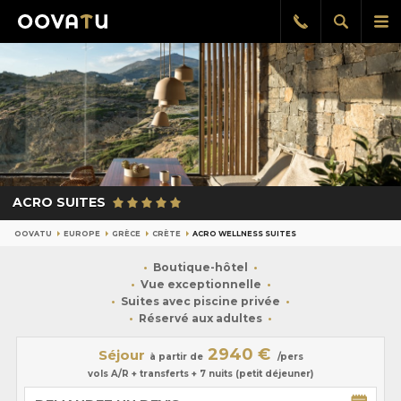
Afficher
Aff
Rappel
gratuit
la
le
recherch
me
pri
ACRO SUITES
OOVATU
EUROPE
GRÈCE
CRÈTE
ACRO WELLNESS SUITES
Boutique-hôtel
Vue exceptionnelle
Suites avec piscine privée
Réservé aux adultes
2940 €
Séjour
à partir de
/pers
vols A/R + transferts + 7 nuits (petit déjeuner)