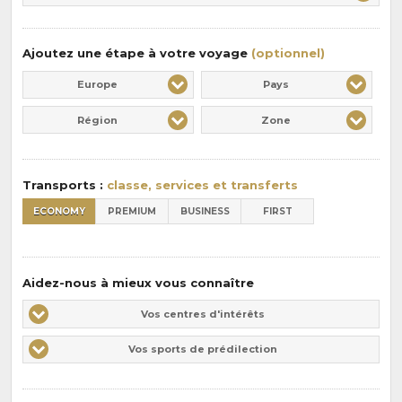
:
pension
:
Ajoutez une étape à votre voyage
(optionnel)
Europe
Pays
Région
Zone
Transports :
classe, services et transferts
ECONOMY
PREMIUM
BUSINESS
FIRST
Aidez-nous à mieux vous connaître
Vos
Vos centres d'intérêts
centres
Vos
Vos sports de prédilection
d'intérêts
sports
de