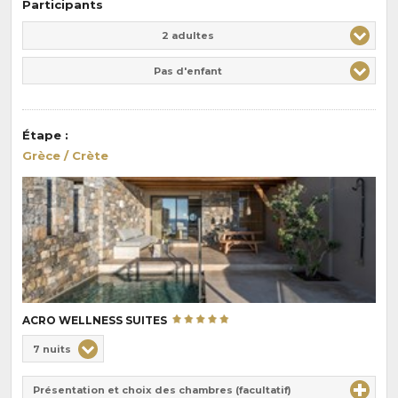
Participants
Adulte(s)
Enfant(s)
2 adultes
Pas d'enfant
Étape
:
Grèce / Crète
ACRO WELLNESS SUITES
Choix
7 nuits
de
Durée
la
Présentation et choix des chambres (facultatif)