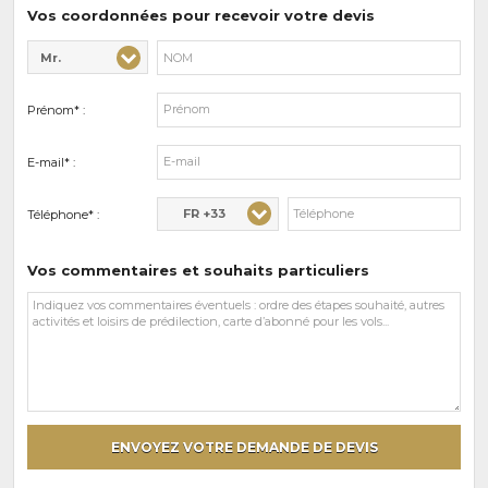
prédilections
Vos coordonnées pour recevoir votre devis
Mr.
Civilité* :
Nom* :
Prénom* :
E-mail* :
FR +33
Téléphone* :
Vos commentaires et souhaits particuliers
Vos
commentaires
et
souhaits
particuliers
ENVOYEZ VOTRE DEMANDE DE DEVIS