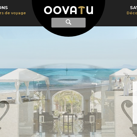
ONS
SA
irs de voyage
Déco
Afficher
Recherche
la
recherche