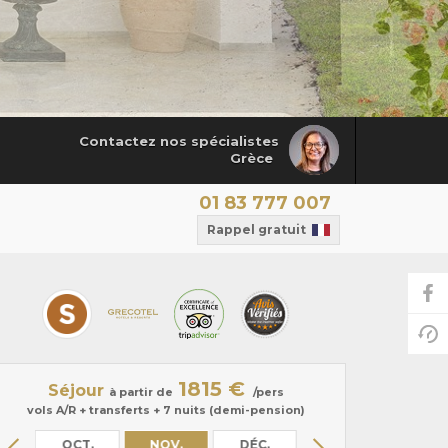
Contactez nos spécialistes
Grèce
01 83 777 007
Rappel gratuit
1815 €
Séjour
à partir de
/pers
vols A/R + transferts + 7 nuits (demi-pension)
.
OCT.
NOV.
DÉC.
JANV.
FÉVR